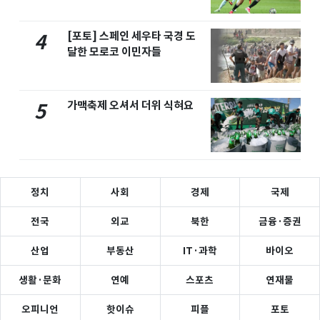
[포토] 스페인 세우타 국경 도
4
달한 모로코 이민자들
가맥축제 오셔서 더위 식혀요
5
정치
사회
경제
국제
전국
외교
북한
금융·증권
산업
부동산
IT·과학
바이오
생활·문화
연예
스포츠
연재물
오피니언
핫이슈
피플
포토