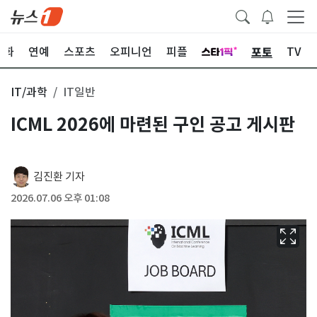
포토
문화
연예
스포츠
오피니언
피플
TV
IT/과학
IT일반
ICML 2026에 마련된 구인 공고 게시판
김진환 기자
2026.07.06 오후 01:08