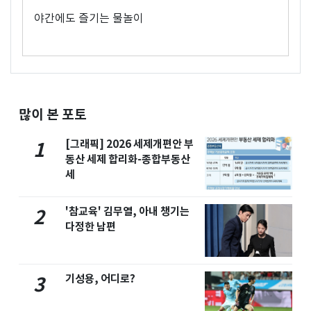
야간에도 즐기는 물놀이
많이 본 포토
[그래픽] 2026 세제개편안 부
1
동산 세제 합리화-종합부동산
세
'참교육' 김무열, 아내 챙기는
2
다정한 남편
기성용, 어디로?
3