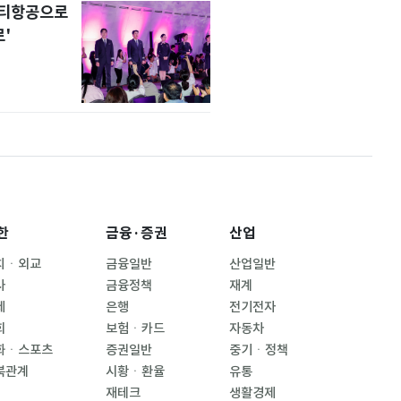
니티항공으로
'
한
금융·증권
산업
치ㆍ외교
금융일반
산업일반
사
금융정책
재계
제
은행
전기전자
회
보험ㆍ카드
자동차
화ㆍ스포츠
증권일반
중기ㆍ정책
북관계
시황ㆍ환율
유통
재테크
생활경제