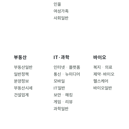
인물
여성가족
사회일반
부동산
IT·과학
바이오
부동산일반
인터넷ㆍ플랫폼
복지ㆍ의료
일반정책
통신ㆍ뉴미디어
제약·바이오
분양정보
모바일
헬스케어
부동산시세
IT일반
바이오일반
건설업계
보안ㆍ해킹
게임ㆍ리뷰
과학일반