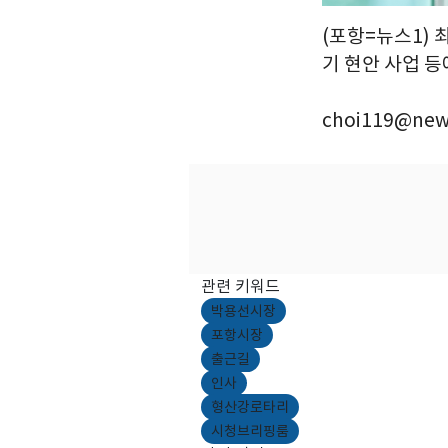
(포항=뉴스1) 
기 현안 사업 등
choi119@new
관련 키워드
박용선시장
포항시장
출근길
인사
형산강로타리
시청브리핑룸