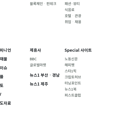
블록체인ㆍ핀테크
패션·뷰티
식음료
호텔ㆍ관광
취업ㆍ채용
피니언
제휴사
Special 사이트
재물
BBC
노동신문
글로벌마켓
해피펫
이슈
스타1픽
뉴스1 부산ㆍ경남
플
크립토허브
터닝포인트
뉴스1 제주
토
뉴스1북
V
퍼스트클럽
도자료