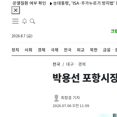
…온열질환 여부 확인
李대통령, 'ISA·주가누르기 방지법' 전면 재
크
2026.8.7 (금)
정치
사회
경제
국제
전국
외교
북한
금융ㆍ
전국
대구ㆍ경북
박용선 포항시장
최창호 기자
2026.07.06 오전 11:09