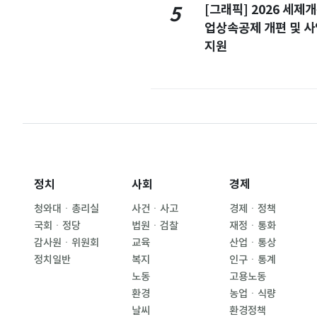
[그래픽] 2026 세제
5
업상속공제 개편 및 
지원
정치
사회
경제
청와대ㆍ총리실
사건ㆍ사고
경제ㆍ정책
국회ㆍ정당
법원ㆍ검찰
재정ㆍ통화
감사원ㆍ위원회
교육
산업ㆍ통상
정치일반
복지
인구ㆍ통계
노동
고용노동
환경
농업ㆍ식량
날씨
환경정책