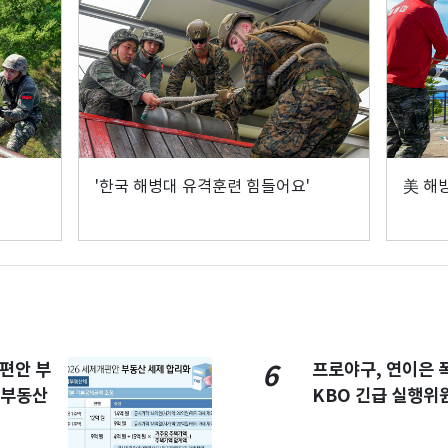
'한국 해병대 유격훈련 힘들어요'
美 해
개편안 부
프로야구, 연이은
6
합부동산
KBO 긴급 실행위