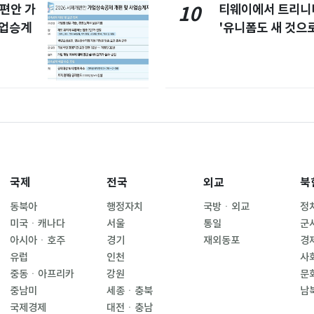
개편안 가
티웨이에서 트리
10
사업승계
'유니폼도 새 것으로
국제
전국
외교
북
동북아
행정자치
국방ㆍ외교
정
미국ㆍ캐나다
서울
통일
군
아시아ㆍ호주
경기
재외동포
경
유럽
인천
사
중동ㆍ아프리카
강원
문
중남미
세종ㆍ충북
남
국제경제
대전ㆍ충남