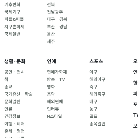
기후변화
전북
국제기구
전남광주
피플&피플
대구ㆍ경북
지구촌화제
부산ㆍ경남
국제일반
울산
제주
생활·문화
연예
스포츠
오
연
공연ㆍ전시
연예가화제
야구
책
방송ㆍTV
해외야구
핫
종교
영화
축구
피
국가유산ㆍ학술
음악
해외축구
문화일반
해외연예
배구
포
언론
인터뷰
농구
T
건강정보
N스타일
골프
여행ㆍ레저
종목일반
보
운세ㆍ명언