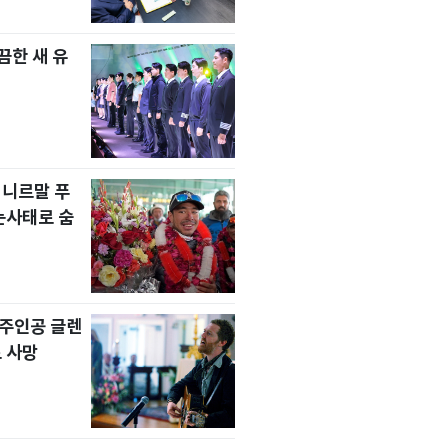
한 새 유
 니르말 푸
눈사태로 숨
' 주인공 글렌
 사망