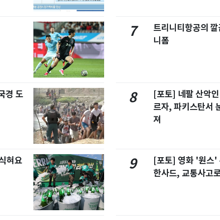
트리니티항공의 깔끔
7
니폼
국경 도
[포토] 네팔 산악인
8
르자, 파키스탄서 
져
 식혀요
[포토] 영화 '원스
9
한사드, 교통사고로