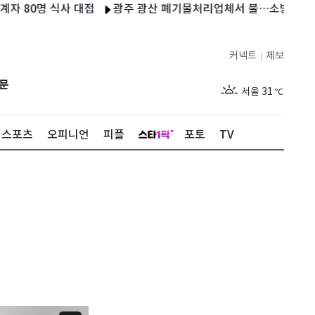
0명 식사 대접
광주 광산 폐기물처리업체서 불…소방당국 진압 중
커넥트
제보
|
제주
29
℃
문
서울
31
℃
부산
29
℃
스포츠
오피니언
피플
포토
TV
대구
30
℃
인천
30
℃
광주
31
℃
대전
29
℃
울산
28
℃
강릉
26
℃
제주
29
℃