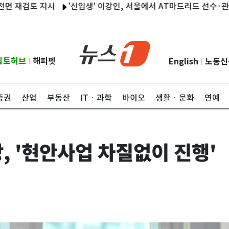
검토 지시
'신입생' 이강인, 서울에서 AT마드리드 선수·관계자 8
립토허브
해피펫
English
노동신
|
|
증권
산업
부동산
ITㆍ과학
바이오
생활ㆍ문화
연예
, '현안사업 차질없이 진행'