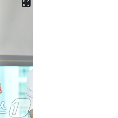
서울
31
℃
부산
29
℃
대구
30
℃
인천
30
℃
광주
31
℃
대전
29
℃
울산
28
℃
강릉
26
℃
제주
29
℃