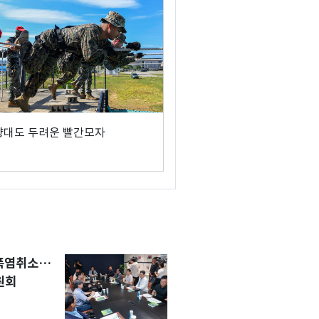
뱡대도 두려운 빨간모자
 폭염취소…
원회