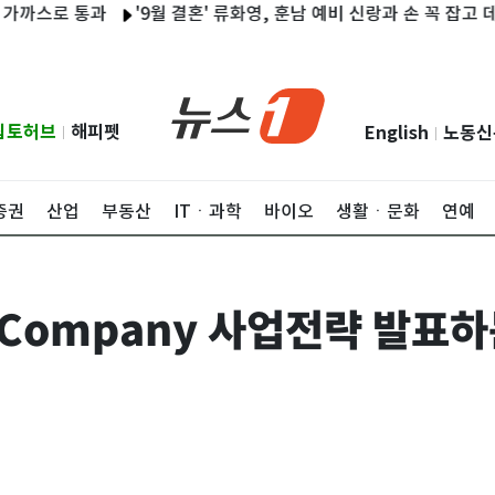
 통과
'9월 결혼' 류화영, 훈남 예비 신랑과 손 꼭 잡고 데이트 [N
립토허브
해피펫
English
노동신
|
|
증권
산업
부동산
ITㆍ과학
바이오
생활ㆍ문화
연예
rm Company 사업전략 발표