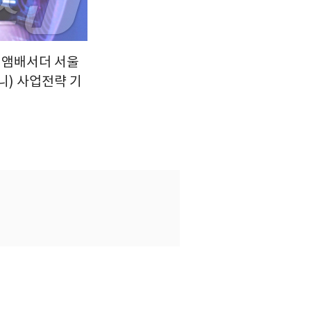
만 앰배서더 서울
퍼니) 사업전략 기