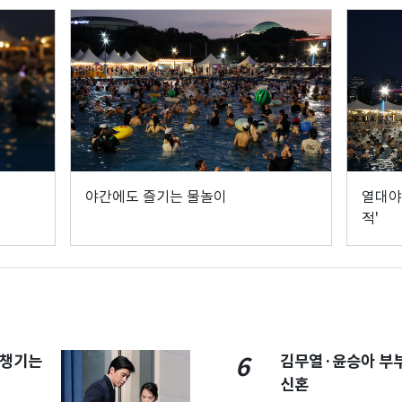
야간에도 즐기는 물놀이
열대야
적'
 챙기는
김무열·윤승아 부부
6
신혼