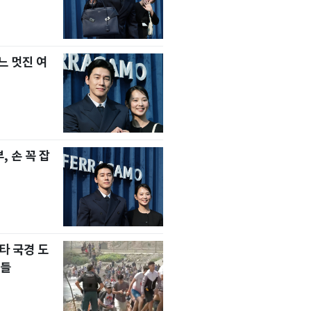
느 멋진 여
 손 꼭 잡
타 국경 도
자들