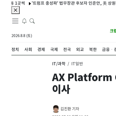
1곳씩
'트럼프 충성파' 법무장관 후보자 인준안, 美 상원 가까스로
크
2026.8.8 (토)
정치
사회
경제
국제
전국
외교
북한
금융ㆍ
IT/과학
IT일반
AX Platfo
이사
김진환 기자