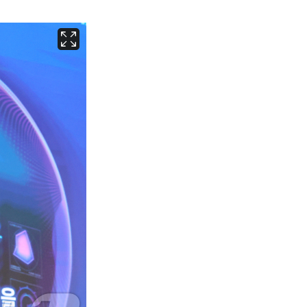
서울
27
℃
부산
29
℃
대구
29
℃
인천
29
℃
광주
28
℃
대전
28
℃
울산
28
℃
강릉
21
℃
제주
29
℃