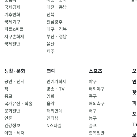
중남미
세종ㆍ충북
남
국제경제
대전ㆍ충남
기후변화
전북
국제기구
전남광주
피플&피플
대구ㆍ경북
지구촌화제
부산ㆍ경남
국제일반
울산
제주
생활·문화
연예
스포츠
오
연
공연ㆍ전시
연예가화제
야구
책
방송ㆍTV
해외야구
핫
종교
영화
축구
피
국가유산ㆍ학술
음악
해외축구
문화일반
해외연예
배구
포
언론
인터뷰
농구
T
건강정보
N스타일
골프
여행ㆍ레저
종목일반
보