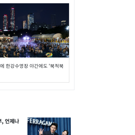
에 한강수영장 야간에도 '북적북
, 언제나