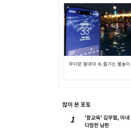
무더운 열대야 속 즐기는 물놀이
많이 본 포토
'참교육' 김무열, 아내
1
다정한 남편