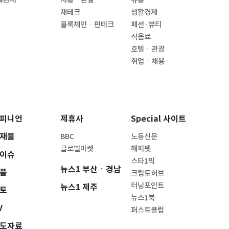
북관계
시황ㆍ환율
유통
재테크
생활경제
블록체인ㆍ핀테크
패션·뷰티
식음료
호텔ㆍ관광
취업ㆍ채용
피니언
제휴사
Special 사이트
재물
BBC
노동신문
글로벌마켓
해피펫
이슈
스타1픽
뉴스1 부산ㆍ경남
플
크립토허브
터닝포인트
뉴스1 제주
토
뉴스1북
V
퍼스트클럽
도자료