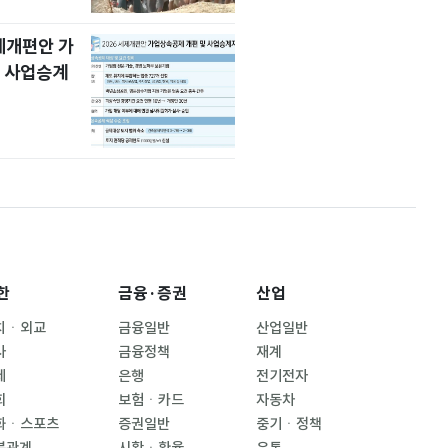
세제개편안 가
 사업승계
한
금융·증권
산업
치ㆍ외교
금융일반
산업일반
사
금융정책
재계
제
은행
전기전자
회
보험ㆍ카드
자동차
화ㆍ스포츠
증권일반
중기ㆍ정책