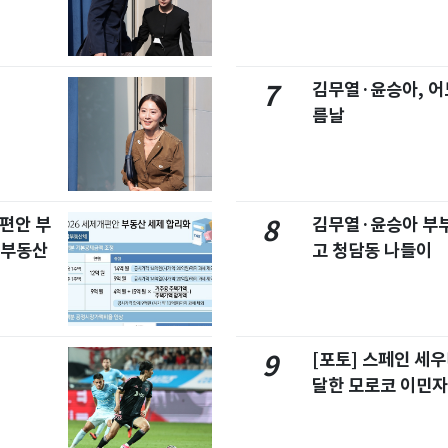
김무열·윤승아, 어
7
름날
개편안 부
김무열·윤승아 부부,
8
합부동산
고 청담동 나들이
[포토] 스페인 세우
9
달한 모로코 이민