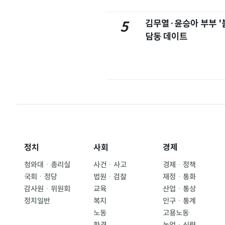
김무열·윤승아 부부 '
5
담동 데이트
정치
사회
경제
청와대ㆍ총리실
사건ㆍ사고
경제ㆍ정책
국회ㆍ정당
법원ㆍ검찰
재정ㆍ통화
감사원ㆍ위원회
교육
산업ㆍ통상
정치일반
복지
인구ㆍ통계
노동
고용노동