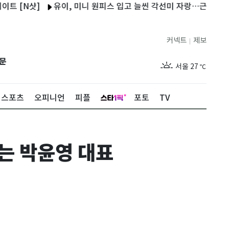
샷]
유이, 미니 원피스 입고 늘씬 각선미 자랑…근황 공개 [N샷]
커넥트
제보
|
제주
29
℃
문
서울
27
℃
부산
29
℃
스포츠
오피니언
피플
포토
TV
대구
29
℃
인천
29
℃
하는 박윤영 대표
광주
28
℃
대전
28
℃
울산
28
℃
강릉
21
℃
제주
29
℃