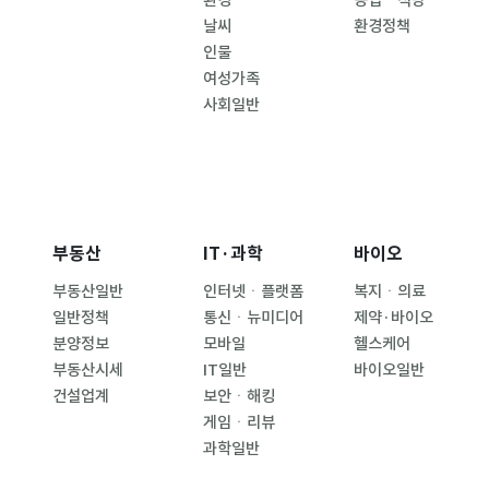
환경
농업ㆍ식량
날씨
환경정책
인물
여성가족
사회일반
부동산
IT·과학
바이오
부동산일반
인터넷ㆍ플랫폼
복지ㆍ의료
일반정책
통신ㆍ뉴미디어
제약·바이오
분양정보
모바일
헬스케어
부동산시세
IT일반
바이오일반
건설업계
보안ㆍ해킹
게임ㆍ리뷰
과학일반