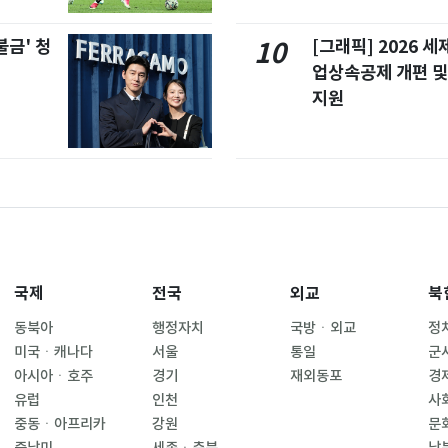
불금' 청
[그래픽] 2026 
10
업상속공제 개편 및
지원
국제
전국
외교
북
동북아
행정자치
국방ㆍ외교
정
미국ㆍ캐나다
서울
통일
군
아시아ㆍ호주
경기
재외동포
경
유럽
인천
사
중동ㆍ아프리카
강원
문