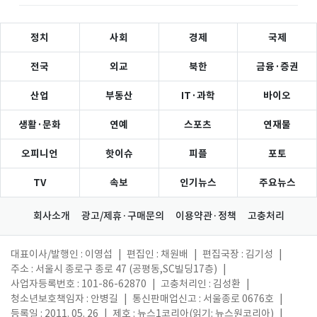
정치
사회
경제
국제
전국
외교
북한
금융·증권
산업
부동산
IT·과학
바이오
생활·문화
연예
스포츠
연재물
오피니언
핫이슈
피플
포토
TV
속보
인기뉴스
주요뉴스
회사소개
광고/제휴·구매문의
이용약관·정책
고충처리
대표이사/발행인 : 이영섭
|
편집인 : 채원배
|
편집국장 : 김기성
|
주소 : 서울시 종로구 종로 47 (공평동,SC빌딩17층)
|
사업자등록번호 : 101-86-62870
|
고충처리인 : 김성환
|
청소년보호책임자 : 안병길
|
통신판매업신고 : 서울종로 0676호
|
등록일 : 2011. 05. 26
|
제호 : 뉴스1코리아(읽기: 뉴스원코리아)
|