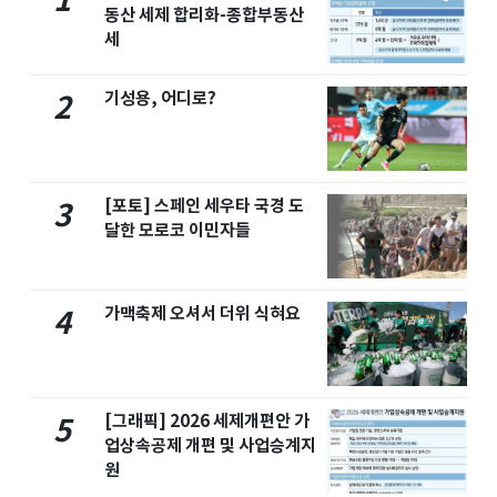
1
동산 세제 합리화-종합부동산
세
기성용, 어디로?
2
[포토] 스페인 세우타 국경 도
3
달한 모로코 이민자들
가맥축제 오셔서 더위 식혀요
4
[그래픽] 2026 세제개편안 가
5
업상속공제 개편 및 사업승계지
원