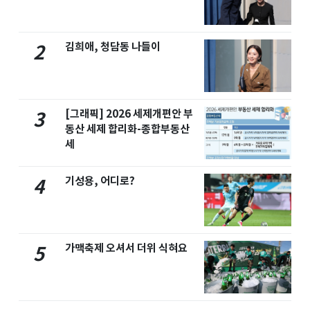
김희애, 청담동 나들이
2
[그래픽] 2026 세제개편안 부
3
동산 세제 합리화-종합부동산
세
기성용, 어디로?
4
가맥축제 오셔서 더위 식혀요
5