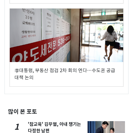
李대통령, 부동산 점검 2차 회의 연다…수도권 공급
대책 논의
많이 본 포토
'참교육' 김무열, 아내 챙기는
1
다정한 남편