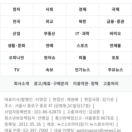
정치
사회
경제
국제
전국
외교
북한
금융·증권
산업
부동산
IT·과학
바이오
생활·문화
연예
스포츠
연재물
오피니언
핫이슈
피플
포토
TV
속보
인기뉴스
주요뉴스
회사소개
광고/제휴·구매문의
이용약관·정책
고충처리
대표이사/발행인 : 이영섭
|
편집인 : 채원배
|
편집국장 : 김기성
|
주소 : 서울시 종로구 종로 47 (공평동,SC빌딩17층)
|
사업자등록번호 : 101-86-62870
|
고충처리인 : 김성환
|
청소년보호책임자 : 안병길
|
통신판매업신고 : 서울종로 0676호
|
등록일 : 2011. 05. 26
|
제호 : 뉴스1코리아(읽기: 뉴스원코리아)
|
대표 전화 : 02-397-7000
|
대표 이메일 :
webmaster@news1.kr