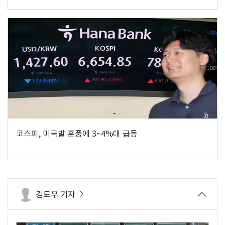
코스피, 미국발 훈풍에 3~4%대 급등
김도우 기자