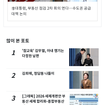
李대통령, 부동산 점검 2차 회의 연다…수도권 공급
대책 논의
많이 본 포토
'참교육' 김무열, 아내 챙기는
1
다정한 남편
김희애, 청담동 나들이
2
[그래픽] 2026 세제개편안 부
3
동산 세제 합리화-종합부동산