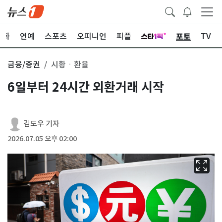
포토
문화
연예
스포츠
오피니언
피플
TV
금융/증권
시황ㆍ환율
6일부터 24시간 외환거래 시작
김도우 기자
2026.07.05 오후 02:00