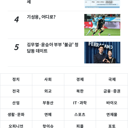
세
기성용, 어디로?
4
김무열·윤승아 부부 '불금' 청
5
담동 데이트
정치
사회
경제
국제
전국
외교
북한
금융·증권
산업
부동산
IT·과학
바이오
생활·문화
연예
스포츠
연재물
오피니언
핫이슈
피플
포토