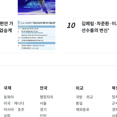
개편안 가
김예림·차준환·이
10
사업승계
선수들의 변신'
국제
전국
외교
북
동북아
행정자치
국방ㆍ외교
정
미국ㆍ캐나다
서울
통일
군
아시아ㆍ호주
경기
재외동포
경
유럽
인천
사