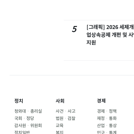
[그래픽] 2026 세제
5
업상속공제 개편 및 
지원
정치
사회
경제
청와대ㆍ총리실
사건ㆍ사고
경제ㆍ정책
국회ㆍ정당
법원ㆍ검찰
재정ㆍ통화
감사원ㆍ위원회
교육
산업ㆍ통상
정치일반
복지
인구ㆍ통계