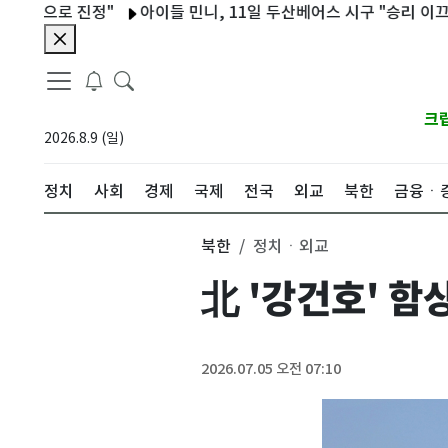
로 진정"
아이들 민니, 11일 두산베어스 시구 "승리 이끄는 퀸카
크
2026.8.9 (일)
정치
사회
경제
국제
전국
외교
북한
금융ㆍ
북한
정치ㆍ외교
北 '강건호' 
2026.07.05 오전 07:10