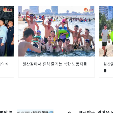
급의식
원산갈마서 휴식 즐기는 북한 노동자들
원산
들
개편안 부
프로야구, 연이은