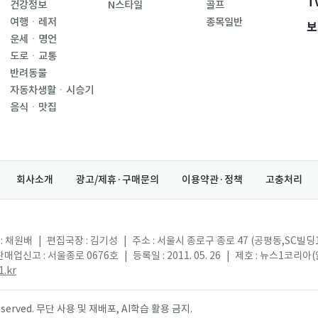
T
건강정보
N스타일
골프
여행ㆍ레저
종목일반
보
운세ㆍ명언
도로ㆍ교통
반려동물
자동차생활ㆍ시승기
음식ㆍ맛집
회사소개
광고/제휴·구매문의
이용약관·정책
고충처리
: 채원배
|
편집국장 : 김기성
|
주소 : 서울시 종로구 종로 47 (공평동,SC빌딩
매업신고 : 서울종로 0676호
|
등록일 : 2011. 05. 26
|
제호 : 뉴스1코리아
.kr
s reserved. 무단 사용 및 재배포, AI학습 활용 금지.