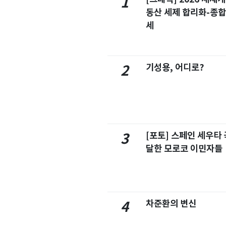
1
동산 세제 합리화-종
세
기성용, 어디로?
2
[포토] 스페인 세우타 
3
달한 모로코 이민자들
차준환의 변신
4