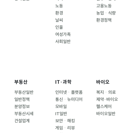
노동
고용노동
환경
농업ㆍ식량
날씨
환경정책
인물
여성가족
사회일반
부동산
IT·과학
바이오
부동산일반
인터넷ㆍ플랫폼
복지ㆍ의료
일반정책
통신ㆍ뉴미디어
제약·바이오
분양정보
모바일
헬스케어
부동산시세
IT일반
바이오일반
건설업계
보안ㆍ해킹
게임ㆍ리뷰