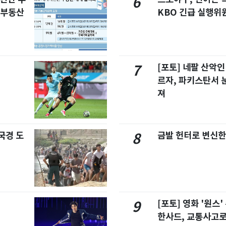
6
합부동산
KBO 긴급 실행위
[포토] 네팔 산악인
7
르자, 파키스탄서 
져
국경 도
금발 헌터로 변신한
8
[포토] 영화 '원스
9
한사드, 교통사고로