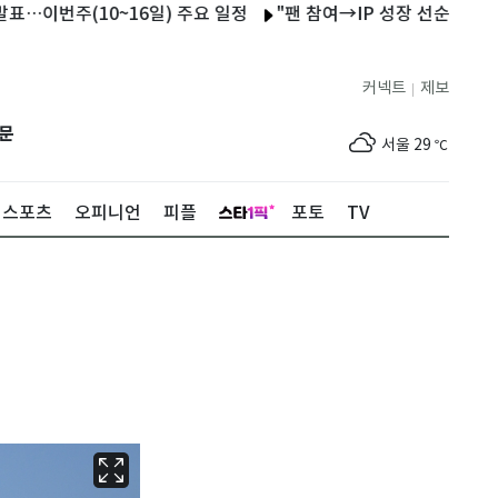
(10~16일) 주요 일정
"팬 참여→IP 성장 선순환"…에이티넘
커넥트
제보
|
제주
29
℃
문
서울
29
℃
부산
27
℃
스포츠
오피니언
피플
포토
TV
대구
30
℃
인천
32
℃
광주
33
℃
대전
30
℃
울산
25
℃
강릉
22
℃
제주
29
℃