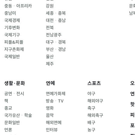
중동ㆍ아프리카
강원
문
중남미
세종ㆍ충북
남
국제경제
대전ㆍ충남
기후변화
전북
국제기구
전남광주
피플&피플
대구ㆍ경북
지구촌화제
부산ㆍ경남
국제일반
울산
제주
생활·문화
연예
스포츠
오
연
공연ㆍ전시
연예가화제
야구
책
방송ㆍTV
해외야구
핫
종교
영화
축구
피
국가유산ㆍ학술
음악
해외축구
문화일반
해외연예
배구
포
언론
인터뷰
농구