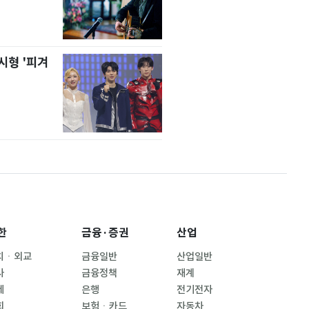
시형 '피겨
한
금융·증권
산업
치ㆍ외교
금융일반
산업일반
사
금융정책
재계
제
은행
전기전자
회
보험ㆍ카드
자동차