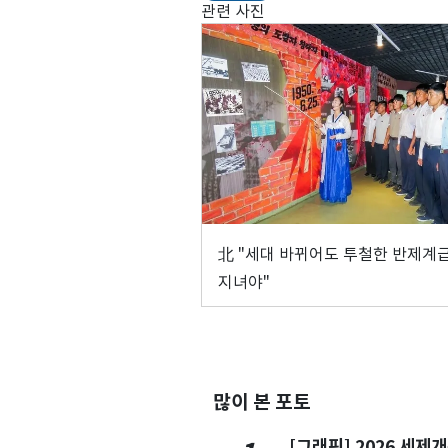
관련 사진
北 "세대 바뀌어도 투철한 반제계
지녀야"
많이 본 포토
[그래픽] 2026 세제