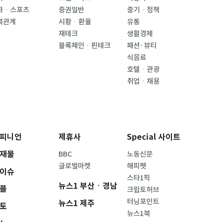
화ㆍ스포츠
증권일반
중기ㆍ정책
북관계
시황ㆍ환율
유통
재테크
생활경제
블록체인ㆍ핀테크
패션·뷰티
식음료
호텔ㆍ관광
취업ㆍ채용
피니언
제휴사
Special 사이트
재물
BBC
노동신문
글로벌마켓
해피펫
이슈
스타1픽
뉴스1 부산ㆍ경남
플
크립토허브
터닝포인트
뉴스1 제주
토
뉴스1북