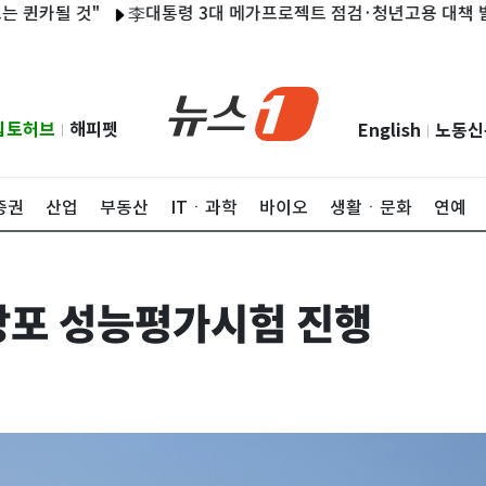
될 것"
李대통령 3대 메가프로젝트 점검·청년고용 대책 발표…이번주
립토허브
해피펫
English
노동신
|
|
증권
산업
부동산
ITㆍ과학
바이오
생활ㆍ문화
연예
함상포 성능평가시험 진행