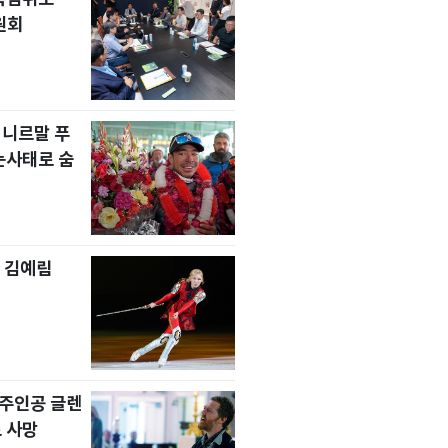
원회
 니르말 푸
눈사태로 숨
 김예림
' 주인공 글렌
 사망