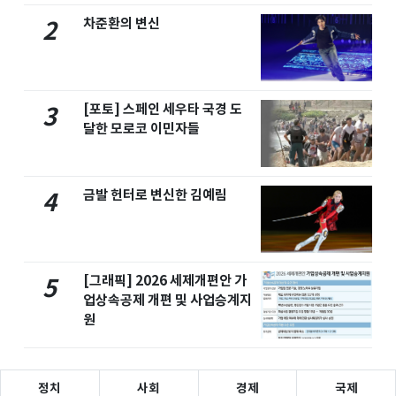
차준환의 변신
2
[포토] 스페인 세우타 국경 도
3
달한 모로코 이민자들
금발 헌터로 변신한 김예림
4
[그래픽] 2026 세제개편안 가
5
업상속공제 개편 및 사업승계지
원
정치
사회
경제
국제