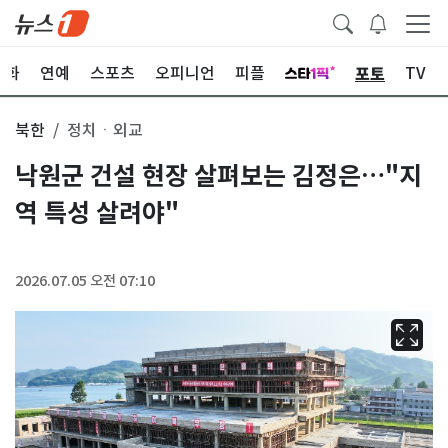
포토
문화
연예
스포츠
오피니언
피플
TV
북한
정치ㆍ외교
낙원군 건설 현장 살펴보는 김정은…"지
역 특성 살려야"
2026.07.05 오전 07:10