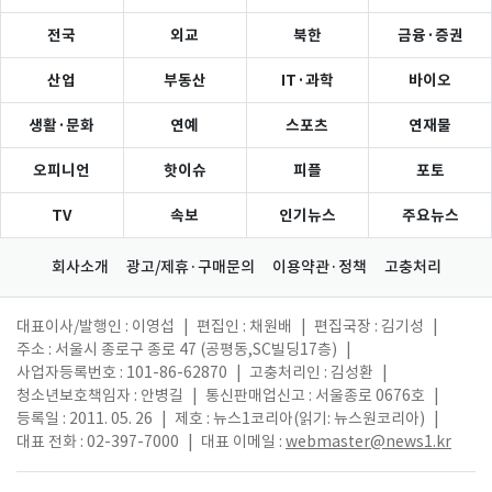
전국
외교
북한
금융·증권
산업
부동산
IT·과학
바이오
생활·문화
연예
스포츠
연재물
오피니언
핫이슈
피플
포토
TV
속보
인기뉴스
주요뉴스
회사소개
광고/제휴·구매문의
이용약관·정책
고충처리
대표이사/발행인 : 이영섭
|
편집인 : 채원배
|
편집국장 : 김기성
|
주소 : 서울시 종로구 종로 47 (공평동,SC빌딩17층)
|
사업자등록번호 : 101-86-62870
|
고충처리인 : 김성환
|
청소년보호책임자 : 안병길
|
통신판매업신고 : 서울종로 0676호
|
등록일 : 2011. 05. 26
|
제호 : 뉴스1코리아(읽기: 뉴스원코리아)
|
대표 전화 : 02-397-7000
|
대표 이메일 :
webmaster@news1.kr