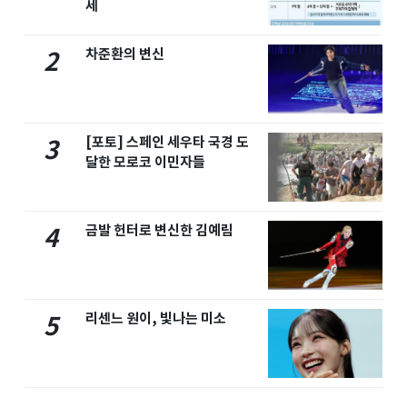
세
차준환의 변신
2
[포토] 스페인 세우타 국경 도
3
달한 모로코 이민자들
금발 헌터로 변신한 김예림
4
리센느 원이, 빛나는 미소
5