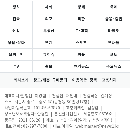
정치
사회
경제
국제
전국
외교
북한
금융·증권
산업
부동산
IT·과학
바이오
생활·문화
연예
스포츠
연재물
오피니언
핫이슈
피플
포토
TV
속보
인기뉴스
주요뉴스
회사소개
광고/제휴·구매문의
이용약관·정책
고충처리
대표이사/발행인 : 이영섭
|
편집인 : 채원배
|
편집국장 : 김기성
|
주소 : 서울시 종로구 종로 47 (공평동,SC빌딩17층)
|
사업자등록번호 : 101-86-62870
|
고충처리인 : 김성환
|
청소년보호책임자 : 안병길
|
통신판매업신고 : 서울종로 0676호
|
등록일 : 2011. 05. 26
|
제호 : 뉴스1코리아(읽기: 뉴스원코리아)
|
대표 전화 : 02-397-7000
|
대표 이메일 :
webmaster@news1.kr