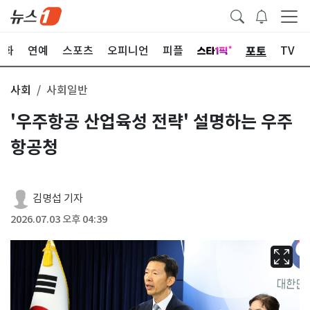
포토
문화
연예
스포츠
오피니언
피플
TV
사회
사회일반
'우주항공 산업육성 전략' 설명하는 우주
항공청
김명섭 기자
2026.07.03 오후 04:39