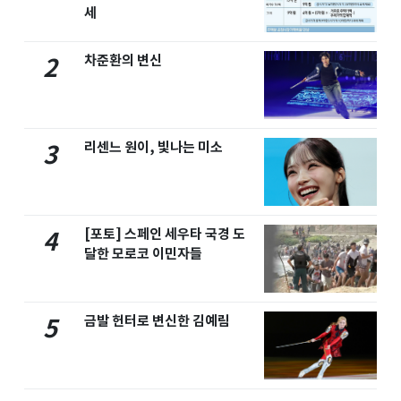
세
차준환의 변신
2
리센느 원이, 빛나는 미소
3
[포토] 스페인 세우타 국경 도
4
달한 모로코 이민자들
금발 헌터로 변신한 김예림
5