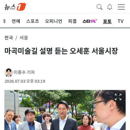
포토
문화
연예
스포츠
오피니언
피플
TV
전국
서울
마곡미술길 설명 듣는 오세훈 서울시장
이종수 기자
2026.07.03 오후 03:19