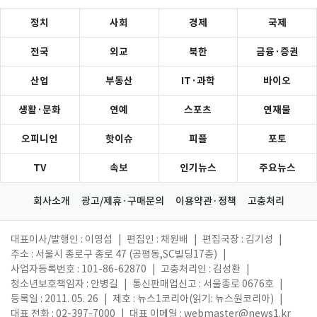
정치
사회
경제
국제
전국
외교
북한
금융·증권
산업
부동산
IT·과학
바이오
생활·문화
연예
스포츠
연재물
오피니언
핫이슈
피플
포토
TV
속보
인기뉴스
주요뉴스
회사소개
광고/제휴·구매문의
이용약관·정책
고충처리
대표이사/발행인 : 이영섭
|
편집인 : 채원배
|
편집국장 : 김기성
|
주소 : 서울시 종로구 종로 47 (공평동,SC빌딩17층)
|
사업자등록번호 : 101-86-62870
|
고충처리인 : 김성환
|
청소년보호책임자 : 안병길
|
통신판매업신고 : 서울종로 0676호
|
등록일 : 2011. 05. 26
|
제호 : 뉴스1코리아(읽기: 뉴스원코리아)
|
대표 전화 : 02-397-7000
|
대표 이메일 :
webmaster@news1.kr