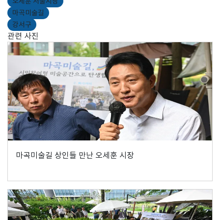
오세훈 서울시장
마곡미술길
강서구
관련 사진
마곡미술길 상인들 만난 오세훈 시장