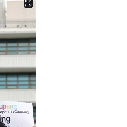
서울
36
℃
부산
32
℃
대구
37
℃
인천
34
℃
광주
37
℃
대전
36
℃
울산
31
℃
강릉
30
℃
제주
31
℃