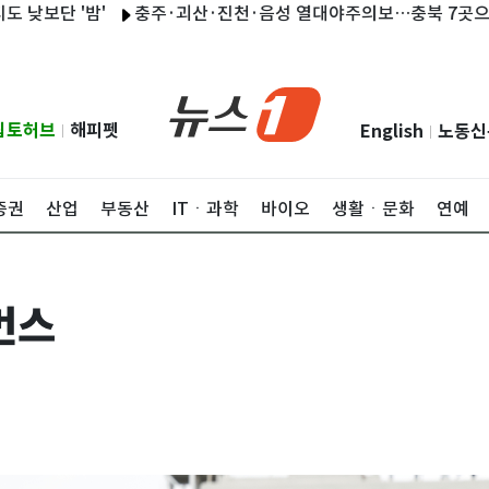
'밤'
충주·괴산·진천·음성 열대야주의보…충북 7곳으로 확대
립토허브
해피펫
English
노동신
|
|
증권
산업
부동산
ITㆍ과학
바이오
생활ㆍ문화
연예
먼스