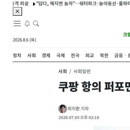
 피살
"덥다, 해지면 놀자"…워터파크·놀이동산·풀파티도 낮보단 
크
2026.8.6 (목)
정치
사회
경제
국제
전국
외교
북한
금융ㆍ
사회
사회일반
쿠팡 항의 퍼포
최지환 기자
2026.07.03 오후 02:18