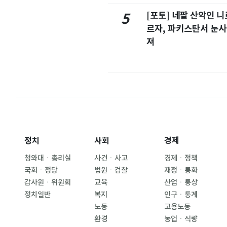
[포토] 네팔 산악인 니
5
르자, 파키스탄서 눈사
져
정치
사회
경제
청와대ㆍ총리실
사건ㆍ사고
경제ㆍ정책
국회ㆍ정당
법원ㆍ검찰
재정ㆍ통화
감사원ㆍ위원회
교육
산업ㆍ통상
정치일반
복지
인구ㆍ통계
노동
고용노동
환경
농업ㆍ식량