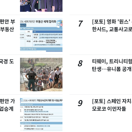
개편안 부
[포토] 영화 '원스
7
합부동산
한사드, 교통사고로
국경 도
티웨이, 트리니티
8
탄생…유니폼 공개
개편안 가
[포토] 스페인 자
9
사업승계
모로코 이민자들