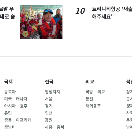
르말 푸
트리니티항공 '새
10
태로 숨
해주세요'
국제
전국
외교
북
동북아
행정자치
국방ㆍ외교
정
미국ㆍ캐나다
서울
통일
군
아시아ㆍ호주
경기
재외동포
경
유럽
인천
사
중동ㆍ아프리카
강원
문
중남미
세종ㆍ충북
남