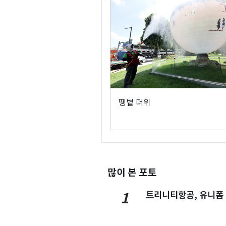
땡볕 더위
많이 본 포토
트리니티항공, 유니폼
1