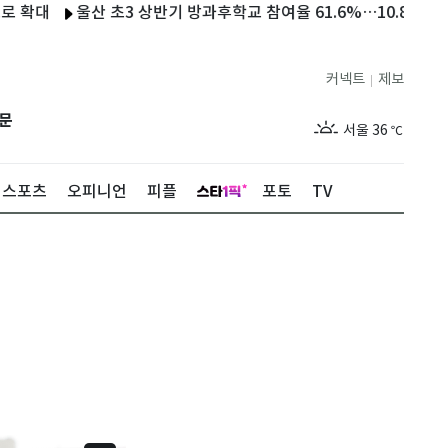
울산 초3 상반기 방과후학교 참여율 61.6%…10.8%p 상승
WN
커넥트
제보
|
제주
31
℃
문
서울
36
℃
부산
32
℃
스포츠
오피니언
피플
포토
TV
대구
37
℃
인천
34
℃
광주
37
℃
대전
36
℃
울산
31
℃
강릉
30
℃
제주
31
℃