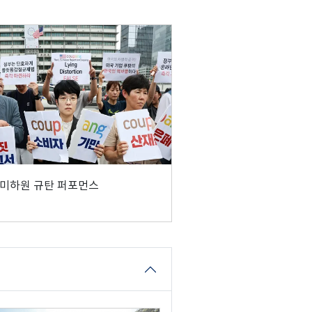
미하원 규탄 퍼포먼스