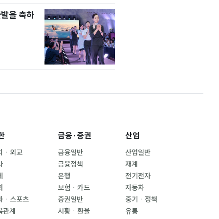
출발을 축하
한
금융·증권
산업
치ㆍ외교
금융일반
산업일반
사
금융정책
재계
제
은행
전기전자
회
보험ㆍ카드
자동차
화ㆍ스포츠
증권일반
중기ㆍ정책
북관계
시황ㆍ환율
유통