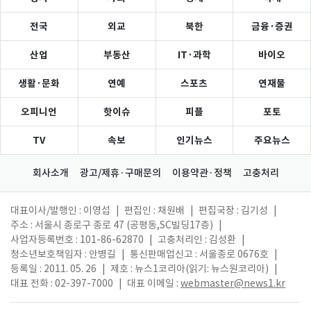
전국
외교
북한
금융·증권
산업
부동산
IT·과학
바이오
생활·문화
연예
스포츠
연재물
오피니언
핫이슈
피플
포토
TV
속보
인기뉴스
주요뉴스
회사소개
광고/제휴·구매문의
이용약관·정책
고충처리
대표이사/발행인 : 이영섭
|
편집인 : 채원배
|
편집국장 : 김기성
|
주소 : 서울시 종로구 종로 47 (공평동,SC빌딩17층)
|
사업자등록번호 : 101-86-62870
|
고충처리인 : 김성환
|
청소년보호책임자 : 안병길
|
통신판매업신고 : 서울종로 0676호
|
등록일 : 2011. 05. 26
|
제호 : 뉴스1코리아(읽기: 뉴스원코리아)
|
대표 전화 : 02-397-7000
|
대표 이메일 :
webmaster@news1.kr