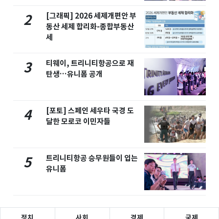
[그래픽] 2026 세제개편안 부
2
동산 세제 합리화-종합부동산
세
티웨이, 트리니티항공으로 재
3
탄생…유니폼 공개
[포토] 스페인 세우타 국경 도
4
달한 모로코 이민자들
트리니티항공 승무원들이 입는
5
유니폼
정치
사회
경제
국제