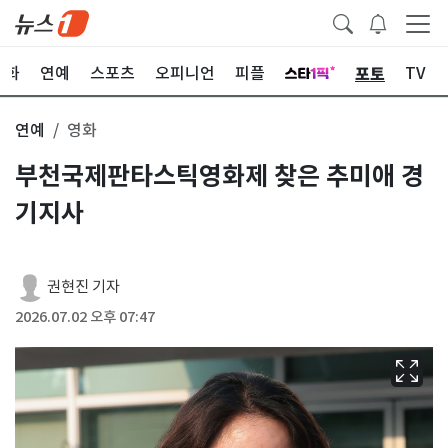
포토
문화
연예
스포츠
오피니언
피플
TV
연예
영화
부천국제판타스틱영화제 찾은 추미애 경
기지사
권현진 기자
2026.07.02 오후 07:47