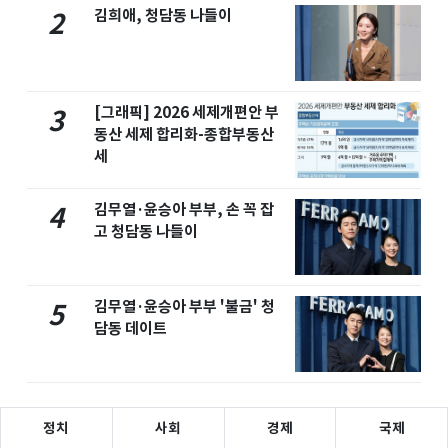
김희애, 청담동 나들이
2
[그래픽] 2026 세제개편안 부
3
동산 세제 합리화-종합부동산
세
김무열·윤승아 부부, 손 꼭 잡
4
고 청담동 나들이
김무열·윤승아 부부 '불금' 청
5
담동 데이트
정치
사회
경제
국제