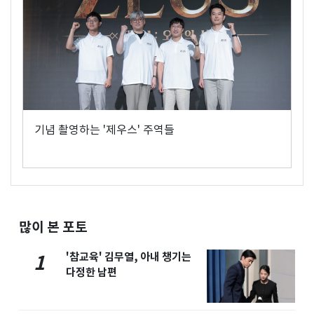
기념 촬영하는 '제우스' 주역들
많이 본 포토
'참교육' 김무열, 아내 챙기는
1
다정한 남편