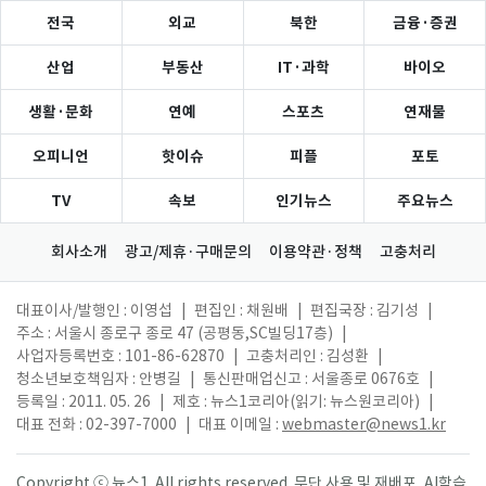
전국
외교
북한
금융·증권
산업
부동산
IT·과학
바이오
생활·문화
연예
스포츠
연재물
오피니언
핫이슈
피플
포토
TV
속보
인기뉴스
주요뉴스
회사소개
광고/제휴·구매문의
이용약관·정책
고충처리
대표이사/발행인 : 이영섭
|
편집인 : 채원배
|
편집국장 : 김기성
|
주소 : 서울시 종로구 종로 47 (공평동,SC빌딩17층)
|
사업자등록번호 : 101-86-62870
|
고충처리인 : 김성환
|
청소년보호책임자 : 안병길
|
통신판매업신고 : 서울종로 0676호
|
등록일 : 2011. 05. 26
|
제호 : 뉴스1코리아(읽기: 뉴스원코리아)
|
대표 전화 : 02-397-7000
|
대표 이메일 :
webmaster@news1.kr
Copyright ⓒ 뉴스1. All rights reserved. 무단 사용 및 재배포, AI학습