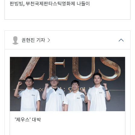
판빙빙, 부천국제판타스틱영화제 나들이
권현진 기자
'제우스' 대박