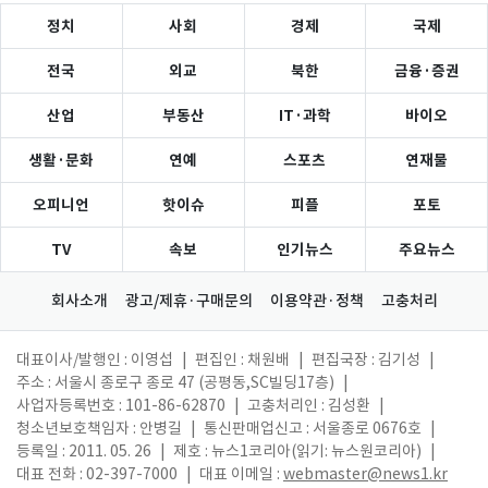
정치
사회
경제
국제
전국
외교
북한
금융·증권
산업
부동산
IT·과학
바이오
생활·문화
연예
스포츠
연재물
오피니언
핫이슈
피플
포토
TV
속보
인기뉴스
주요뉴스
회사소개
광고/제휴·구매문의
이용약관·정책
고충처리
대표이사/발행인 : 이영섭
|
편집인 : 채원배
|
편집국장 : 김기성
|
주소 : 서울시 종로구 종로 47 (공평동,SC빌딩17층)
|
사업자등록번호 : 101-86-62870
|
고충처리인 : 김성환
|
청소년보호책임자 : 안병길
|
통신판매업신고 : 서울종로 0676호
|
등록일 : 2011. 05. 26
|
제호 : 뉴스1코리아(읽기: 뉴스원코리아)
|
대표 전화 : 02-397-7000
|
대표 이메일 :
webmaster@news1.kr