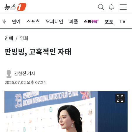
포토
문화
연예
스포츠
오피니언
피플
TV
연예
영화
판빙빙, 고혹적인 자태
권현진 기자
2026.07.02 오후 07:24