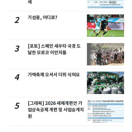
세
기성용, 어디로?
2
[포토] 스페인 세우타 국경 도
3
달한 모로코 이민자들
가맥축제 오셔서 더위 식혀요
4
[그래픽] 2026 세제개편안 가
5
업상속공제 개편 및 사업승계지
원