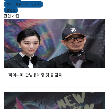
부천국제판타스틱영화제
판빙빙
관련 사진
'마더부미' 판빙빙과 총 킷 옹 감독