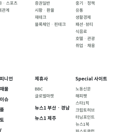
화ㆍ스포츠
증권일반
중기ㆍ정책
북관계
시황ㆍ환율
유통
재테크
생활경제
블록체인ㆍ핀테크
패션·뷰티
식음료
호텔ㆍ관광
취업ㆍ채용
피니언
제휴사
Special 사이트
재물
BBC
노동신문
글로벌마켓
해피펫
이슈
스타1픽
뉴스1 부산ㆍ경남
플
크립토허브
터닝포인트
뉴스1 제주
토
뉴스1북
V
퍼스트클럽