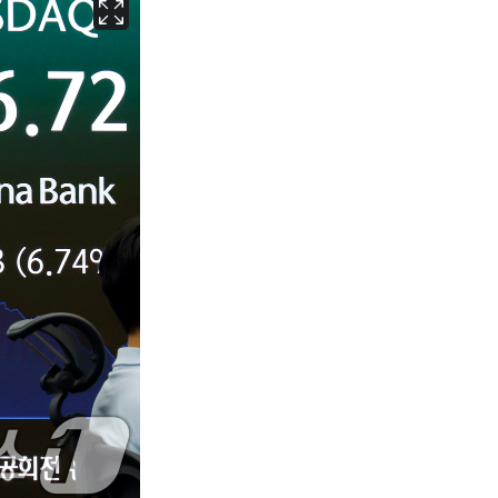
서울
35
℃
부산
35
℃
대구
37
℃
인천
36
℃
광주
37
℃
대전
37
℃
울산
34
℃
강릉
31
℃
제주
31
℃