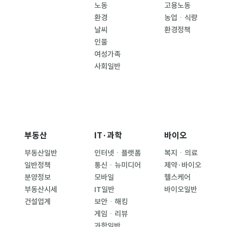
노동
고용노동
환경
농업ㆍ식량
날씨
환경정책
인물
여성가족
사회일반
부동산
IT·과학
바이오
부동산일반
인터넷ㆍ플랫폼
복지ㆍ의료
일반정책
통신ㆍ뉴미디어
제약·바이오
분양정보
모바일
헬스케어
부동산시세
IT일반
바이오일반
건설업계
보안ㆍ해킹
게임ㆍ리뷰
과학일반