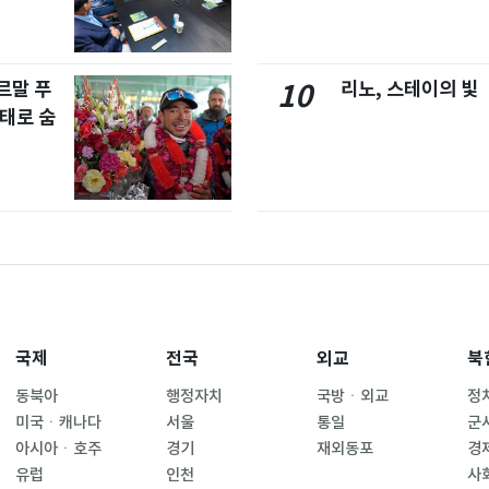
르말 푸
리노, 스테이의 빛
10
태로 숨
국제
전국
외교
북
동북아
행정자치
국방ㆍ외교
정
미국ㆍ캐나다
서울
통일
군
아시아ㆍ호주
경기
재외동포
경
유럽
인천
사