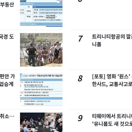
합부동산
국경 도
트리니티항공의 깔끔
7
니폼
개편안 가
[포토] 영화 '원스
8
사업승계
한사드, 교통사고로
염취소…
티웨이에서 트리
9
'유니폼도 새 것으로