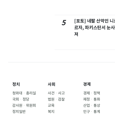
[포토] 네팔 산악인 니
5
르자, 파키스탄서 눈사
져
정치
사회
경제
청와대ㆍ총리실
사건ㆍ사고
경제ㆍ정책
국회ㆍ정당
법원ㆍ검찰
재정ㆍ통화
감사원ㆍ위원회
교육
산업ㆍ통상
정치일반
복지
인구ㆍ통계