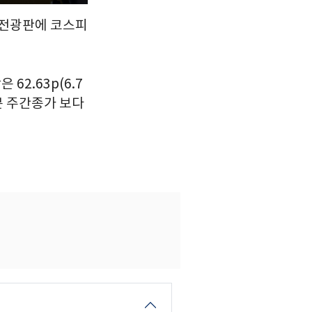
룸 전광판에 코스피
 62.63p(6.7
0분 주간종가 보다