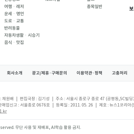
여행ㆍ레저
종목일반
보
운세ㆍ명언
도로ㆍ교통
반려동물
자동차생활ㆍ시승기
음식ㆍ맛집
회사소개
광고/제휴·구매문의
이용약관·정책
고충처리
: 채원배
|
편집국장 : 김기성
|
주소 : 서울시 종로구 종로 47 (공평동,SC빌딩
매업신고 : 서울종로 0676호
|
등록일 : 2011. 05. 26
|
제호 : 뉴스1코리아
.kr
s reserved. 무단 사용 및 재배포, AI학습 활용 금지.