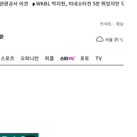
 이견
WKBL 박지현, 미네소타전 5분 뛰었지만 무득점…팀은 
커넥트
제보
|
제주
31
℃
문
서울
35
℃
부산
35
℃
스포츠
오피니언
피플
포토
TV
대구
37
℃
인천
36
℃
광주
37
℃
대전
37
℃
울산
34
℃
강릉
31
℃
제주
31
℃