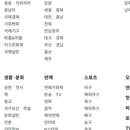
중동ㆍ아프리카
강원
문
중남미
세종ㆍ충북
남
국제경제
대전ㆍ충남
기후변화
전북
국제기구
전남광주
피플&피플
대구ㆍ경북
지구촌화제
부산ㆍ경남
국제일반
울산
제주
생활·문화
연예
스포츠
오
연
공연ㆍ전시
연예가화제
야구
책
방송ㆍTV
해외야구
핫
종교
영화
축구
피
국가유산ㆍ학술
음악
해외축구
문화일반
해외연예
배구
포
언론
인터뷰
농구
T
건강정보
N스타일
골프