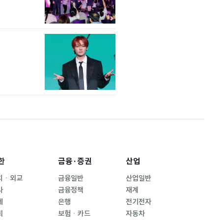
한
금융·증권
산업
치ㆍ외교
금융일반
산업일반
사
금융정책
재계
제
은행
전기전자
회
보험ㆍ카드
자동차