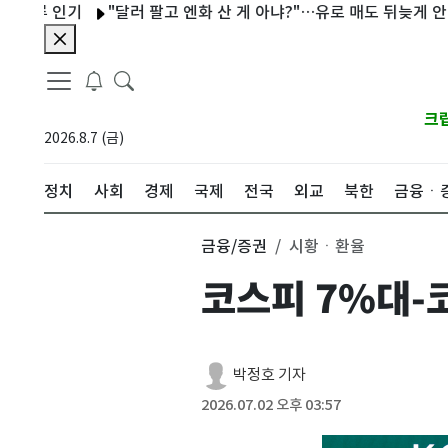
 인기
"달러 팔고 엔화 산 게 아냐?"…유로 매도 뒤늦게 안 ECB '당
크
2026.8.7 (금)
정치
사회
경제
국제
전국
외교
북한
금융ㆍ
금융/증권
시황ㆍ환율
코스피 7%대-
박정호 기자
2026.07.02 오후 03:57