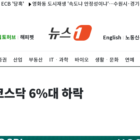
혹'
영화동 도시재생 '속도냐 안정성이냐'…수원시·경기관광공사
립토허브
해피펫
English
노동신
|
|
증권
산업
부동산
ITㆍ과학
바이오
생활ㆍ문화
연예
코스닥 6%대 하락