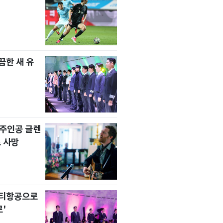
한 새 유
' 주인공 글렌
 사망
니티항공으로
'