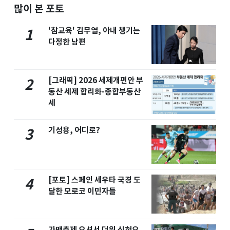
많이 본 포토
'참교육' 김무열, 아내 챙기는
1
다정한 남편
[그래픽] 2026 세제개편안 부
2
동산 세제 합리화-종합부동산
세
기성용, 어디로?
3
[포토] 스페인 세우타 국경 도
4
달한 모로코 이민자들
가맥축제 오셔서 더위 식혀요