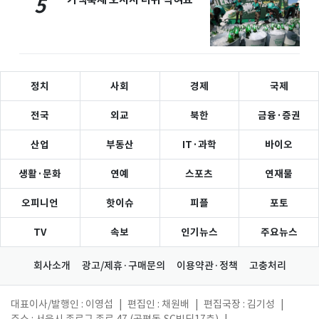
5
정치
사회
경제
국제
전국
외교
북한
금융·증권
산업
부동산
IT·과학
바이오
생활·문화
연예
스포츠
연재물
오피니언
핫이슈
피플
포토
TV
속보
인기뉴스
주요뉴스
회사소개
광고/제휴·구매문의
이용약관·정책
고충처리
대표이사/발행인 : 이영섭
|
편집인 : 채원배
|
편집국장 : 김기성
|
주소 : 서울시 종로구 종로 47 (공평동,SC빌딩17층)
|