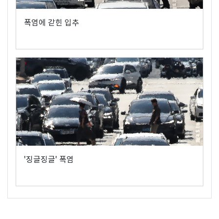
폭염에 갇힌 입추
'징글징글' 폭염