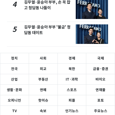
김무열·윤승아 부부, 손 꼭 잡
4
고 청담동 나들이
김무열·윤승아 부부 '불금' 청
5
담동 데이트
정치
사회
경제
국제
전국
외교
북한
금융·증권
산업
부동산
IT·과학
바이오
생활·문화
연예
스포츠
연재물
오피니언
핫이슈
피플
포토
TV
속보
인기뉴스
주요뉴스