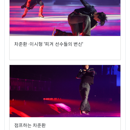
차준환·이시형 '피겨 선수들의 변신'
점프하는 차준환