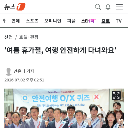
포토
문화
연예
스포츠
오피니언
피플
TV
산업
호텔·관광
'여름 휴가철, 여행 안전하게 다녀와요'
안은나 기자
2026.07.02 오후 02:51