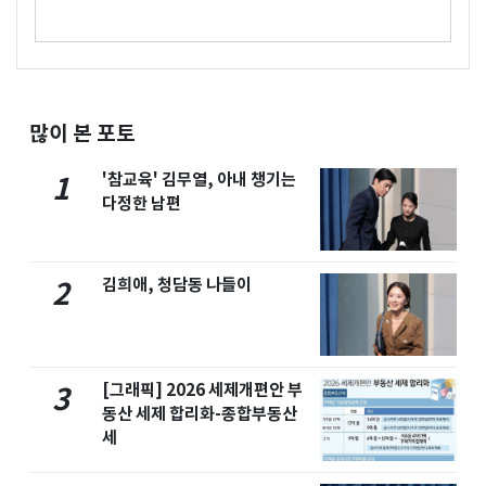
많이 본 포토
'참교육' 김무열, 아내 챙기는
1
다정한 남편
김희애, 청담동 나들이
2
[그래픽] 2026 세제개편안 부
3
동산 세제 합리화-종합부동산
세