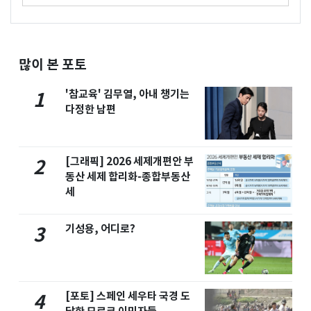
많이 본 포토
'참교육' 김무열, 아내 챙기는
1
다정한 남편
[그래픽] 2026 세제개편안 부
2
동산 세제 합리화-종합부동산
세
기성용, 어디로?
3
[포토] 스페인 세우타 국경 도
4