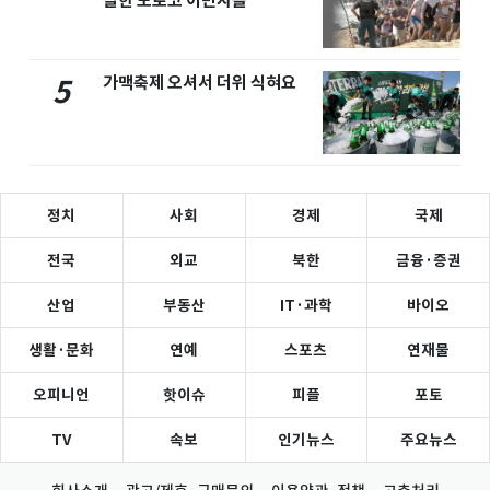
달한 모로코 이민자들
가맥축제 오셔서 더위 식혀요
5
정치
사회
경제
국제
전국
외교
북한
금융·증권
산업
부동산
IT·과학
바이오
생활·문화
연예
스포츠
연재물
오피니언
핫이슈
피플
포토
TV
속보
인기뉴스
주요뉴스