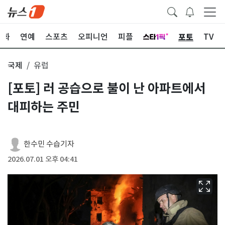
포토
문화
연예
스포츠
오피니언
피플
TV
국제
유럽
[포토] 러 공습으로 불이 난 아파트에서
대피하는 주민
한수민 수습기자
2026.07.01 오후 04:41