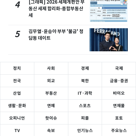
[그래픽] 2026 세제개편안 부
4
동산 세제 합리화-종합부동산
세
김무열·윤승아 부부 '불금' 청
5
담동 데이트
정치
사회
경제
국제
전국
외교
북한
금융·증권
산업
부동산
IT·과학
바이오
생활·문화
연예
스포츠
연재물
오피니언
핫이슈
피플
포토
TV
속보
인기뉴스
주요뉴스