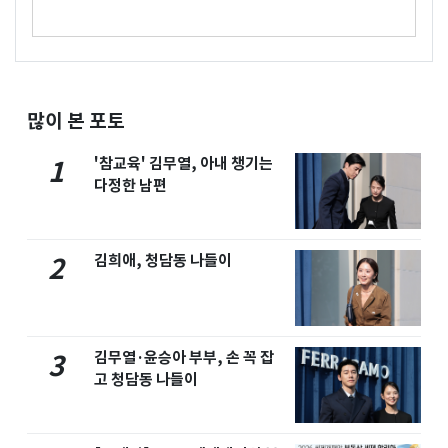
많이 본 포토
'참교육' 김무열, 아내 챙기는
1
다정한 남편
김희애, 청담동 나들이
2
김무열·윤승아 부부, 손 꼭 잡
3
고 청담동 나들이