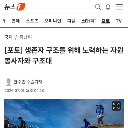
포토
문화
연예
스포츠
오피니언
피플
TV
국제
중남미
[포토] 생존자 구조를 위해 노력하는 자원
봉사자와 구조대
한수민 수습기자
2026.07.01 오후 04:10