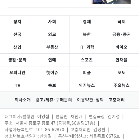
정치
사회
경제
국제
전국
외교
북한
금융·증권
산업
부동산
IT·과학
바이오
생활·문화
연예
스포츠
연재물
오피니언
핫이슈
피플
포토
TV
속보
인기뉴스
주요뉴스
회사소개
광고/제휴·구매문의
이용약관·정책
고충처리
대표이사/발행인 : 이영섭
|
편집인 : 채원배
|
편집국장 : 김기성
|
주소 : 서울시 종로구 종로 47 (공평동,SC빌딩17층)
|
사업자등록번호 : 101-86-62870
|
고충처리인 : 김성환
|
청소년보호책임자 : 안병길
|
통신판매업신고 : 서울종로 0676호
|