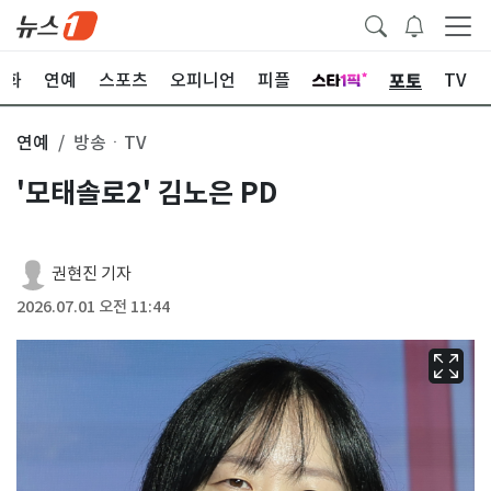
포토
문화
연예
스포츠
오피니언
피플
TV
연예
방송ㆍTV
'모태솔로2' 김노은 PD
권현진 기자
2026.07.01 오전 11:44