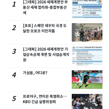
[그래픽] 2026 세제개편안 부
1
동산 세제 합리화-종합부동산
세
[포토] 스페인 세우타 국경 도
2
달한 모로코 이민자들
[그래픽] 2026 세제개편안 가
3
업상속공제 개편 및 사업승계지
원
기성용, 어디로?
4
프로야구, 연이은 폭염취소…
5
KBO 긴급 실행위원회