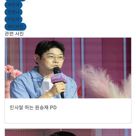
서인국
강한나
이은지
카더카든
관련 사진
인사말 하는 원승재 PD