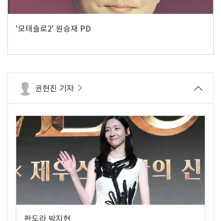
'모태솔로2' 원승재 PD
권현진 기자
판도라 박지현