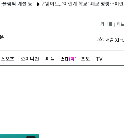
 예선 등
쿠웨이트, '이란계 학교' 폐교 명령…이란 공습 대응
커넥트
제보
|
제주
28
℃
문
서울
31
℃
부산
28
℃
스포츠
오피니언
피플
포토
TV
대구
30
℃
인천
30
℃
광주
28
℃
대전
31
℃
울산
27
℃
강릉
25
℃
제주
28
℃