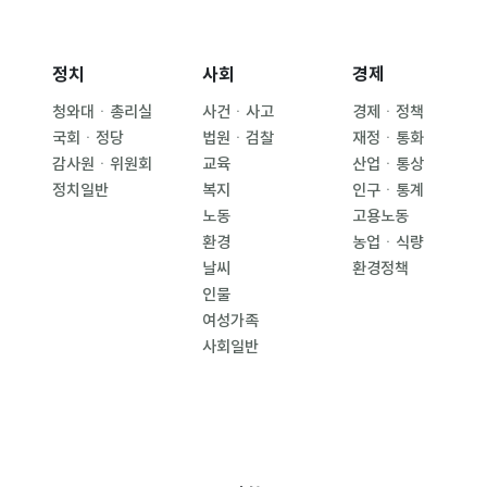
정치
사회
경제
청와대ㆍ총리실
사건ㆍ사고
경제ㆍ정책
국회ㆍ정당
법원ㆍ검찰
재정ㆍ통화
감사원ㆍ위원회
교육
산업ㆍ통상
정치일반
복지
인구ㆍ통계
노동
고용노동
환경
농업ㆍ식량
날씨
환경정책
인물
여성가족
사회일반