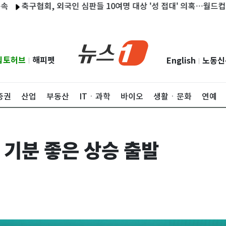
구협회, 외국인 심판들 10여명 대상 '성 접대' 의혹…월드컵·올림픽
립토허브
해피펫
English
노동신
|
|
증권
산업
부동산
ITㆍ과학
바이오
생활ㆍ문화
연예
 기분 좋은 상승 출발