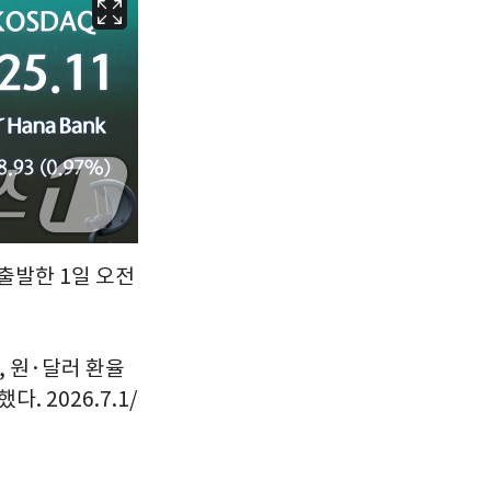
서울
31
℃
부산
28
℃
대구
30
℃
인천
30
℃
광주
28
℃
대전
31
℃
에 출발한 1일 오전
울산
27
℃
강릉
25
℃
제주
28
℃
9, 원·달러 환율
. 2026.7.1/