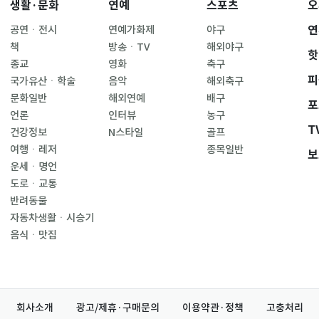
생활·문화
연예
스포츠
오
연
공연ㆍ전시
연예가화제
야구
책
방송ㆍTV
해외야구
핫
종교
영화
축구
피
국가유산ㆍ학술
음악
해외축구
문화일반
해외연예
배구
포
언론
인터뷰
농구
T
건강정보
N스타일
골프
여행ㆍ레저
종목일반
보
운세ㆍ명언
도로ㆍ교통
반려동물
자동차생활ㆍ시승기
음식ㆍ맛집
회사소개
광고/제휴·구매문의
이용약관·정책
고충처리