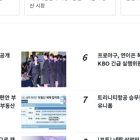
산 시장
 공개
프로야구, 연이은
6
KBO 긴급 실행위
개편안 부
트리니티항공 승무
7
합부동산
유니폼
으로 재
[포토] 네팔 산악인