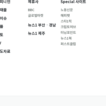
피니언
제휴사
Special 사이트
재물
BBC
노동신문
글로벌마켓
해피펫
이슈
스타1픽
뉴스1 부산ㆍ경남
플
크립토허브
터닝포인트
뉴스1 제주
토
뉴스1북
V
퍼스트클럽
도자료