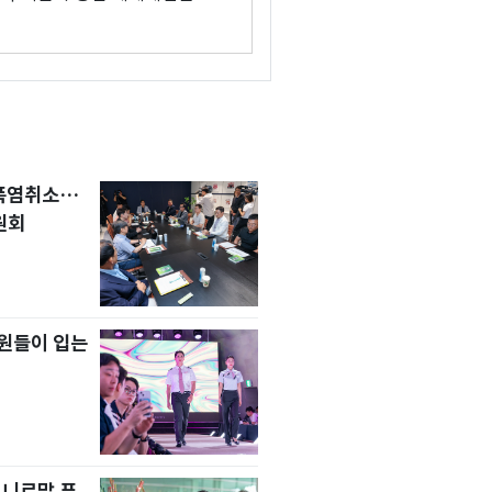
 폭염취소…
원회
원들이 입는
 니르말 푸