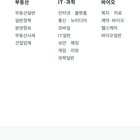
부동산
IT·과학
바이오
부동산일반
인터넷ㆍ플랫폼
복지ㆍ의료
일반정책
통신ㆍ뉴미디어
제약·바이오
분양정보
모바일
헬스케어
부동산시세
IT일반
바이오일반
건설업계
보안ㆍ해킹
게임ㆍ리뷰
과학일반