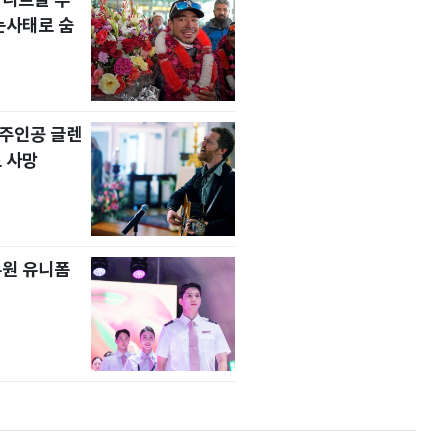
눈사태로 숨
' 주인공 글렌
 사망
무원 유니폼