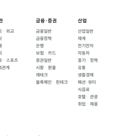
한
금융·증권
산업
치ㆍ외교
금융일반
산업일반
사
금융정책
재계
제
은행
전기전자
회
보험ㆍ카드
자동차
화ㆍ스포츠
증권일반
중기ㆍ정책
북관계
시황ㆍ환율
유통
재테크
생활경제
블록체인ㆍ핀테크
패션·뷰티
식음료
호텔ㆍ관광
취업ㆍ채용