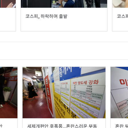
코스피, 하락하며 출발
코스피
안
세제개편안 후폭풍...혼란스러운 부동
혼란 