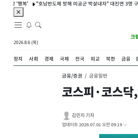
'행복'
"호남반도체 방해 미공군 박살내자" 대진연 3명 구속
축
크
2026.8.6 (목)
정치
사회
경제
국제
전국
외교
북한
금융ㆍ
금융/증권
금융일반
코스피·코스닥,
김민지 기자
업데이트 2026.07.01 오전 09:19