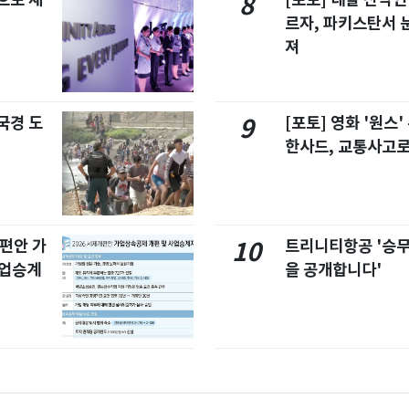
8
르자, 파키스탄서 
져
국경 도
[포토] 영화 '원스
9
한사드, 교통사고로
개편안 가
트리니티항공 '승
10
사업승계
을 공개합니다'