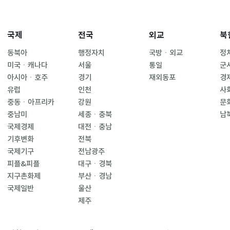
국제
전국
외교
북
동북아
행정자치
국방ㆍ외교
정
미국ㆍ캐나다
서울
통일
군
아시아ㆍ호주
경기
재외동포
경
유럽
인천
사
중동ㆍ아프리카
강원
문
중남미
세종ㆍ충북
남
국제경제
대전ㆍ충남
기후변화
전북
국제기구
전남광주
피플&피플
대구ㆍ경북
지구촌화제
부산ㆍ경남
국제일반
울산
제주