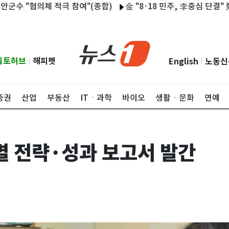
협의체 적극 참여"(종합)
金 "8·18 민주, 李중심 단결" 鄭 "4년
립토허브
해피펫
English
노동신
|
|
증권
산업
부동산
ITㆍ과학
바이오
생활ㆍ문화
연예
야별 전략·성과 보고서 발간