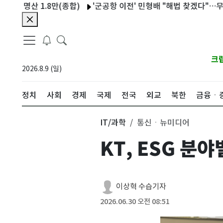
산 1.8만(종합)
'군공항 이전' 민형배 "해법 찾겠다"…무안군수 "
크
2026.8.9 (일)
정치
사회
경제
국제
전국
외교
북한
금융ㆍ
IT/과학
통신ㆍ뉴미디어
KT, ESG 분
이상혁 수습기자
2026.06.30 오전 08:51