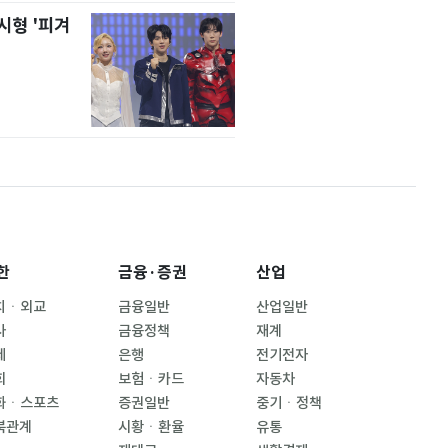
시형 '피겨
한
금융·증권
산업
치ㆍ외교
금융일반
산업일반
사
금융정책
재계
제
은행
전기전자
회
보험ㆍ카드
자동차
화ㆍ스포츠
증권일반
중기ㆍ정책
북관계
시황ㆍ환율
유통