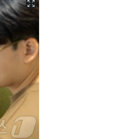
인천
30
℃
광주
33
℃
대전
30
℃
울산
24
℃
강릉
22
℃
제주
29
℃