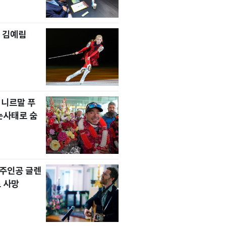
 김예림
 니르말 푸
눈사태로 숨
' 주인공 글렌
 사망