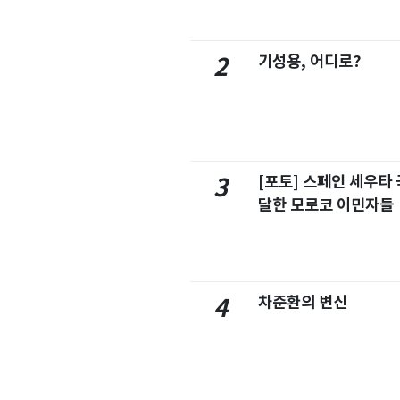
기성용, 어디로?
2
[포토] 스페인 세우타 
3
달한 모로코 이민자들
차준환의 변신
4