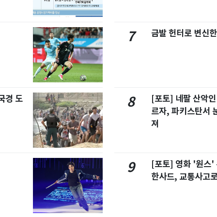
금발 헌터로 변신한
7
국경 도
[포토] 네팔 산악인
8
르자, 파키스탄서 
져
[포토] 영화 '원스
9
한사드, 교통사고로