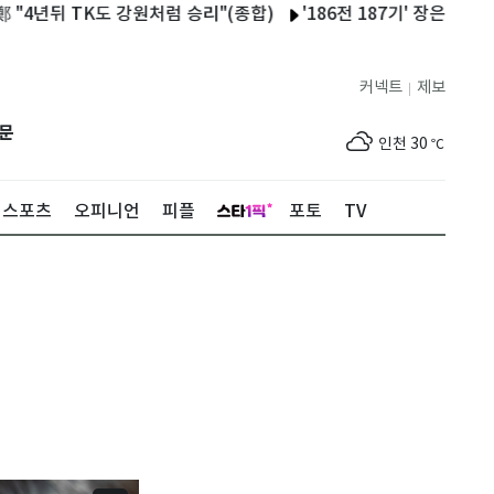
뒤 TK도 강원처럼 승리"(종합)
'186전 187기' 장은수, 10년 
서울
28
℃
부산
25
℃
커넥트
제보
|
대구
28
℃
문
인천
30
℃
광주
33
℃
스포츠
오피니언
피플
포토
TV
대전
30
℃
울산
24
℃
강릉
22
℃
제주
29
℃
서울
28
℃
부산
25
℃
대구
28
℃