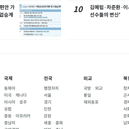
개편안 가
김예림·차준환·이
10
사업승계
선수들의 변신'
국제
전국
외교
북
동북아
행정자치
국방ㆍ외교
정
미국ㆍ캐나다
서울
통일
군
아시아ㆍ호주
경기
재외동포
경
유럽
인천
사
중동ㆍ아프리카
강원
문
중남미
세종ㆍ충북
남