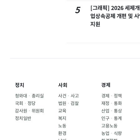
[그래픽] 2026 세제
5
업상속공제 개편 및 
지원
정치
사회
경제
청와대ㆍ총리실
사건ㆍ사고
경제ㆍ정책
국회ㆍ정당
법원ㆍ검찰
재정ㆍ통화
감사원ㆍ위원회
교육
산업ㆍ통상
정치일반
복지
인구ㆍ통계
노동
고용노동
환경
농업ㆍ식량