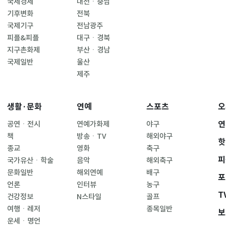
국제경제
대전ㆍ충남
기후변화
전북
국제기구
전남광주
피플&피플
대구ㆍ경북
지구촌화제
부산ㆍ경남
국제일반
울산
제주
생활·문화
연예
스포츠
오
연
공연ㆍ전시
연예가화제
야구
책
방송ㆍTV
해외야구
핫
종교
영화
축구
피
국가유산ㆍ학술
음악
해외축구
문화일반
해외연예
배구
포
언론
인터뷰
농구
T
건강정보
N스타일
골프
여행ㆍ레저
종목일반
보
운세ㆍ명언