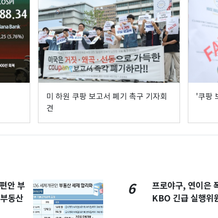
미 하원 쿠팡 보고서 폐기 촉구 기자회
'쿠팡 
견
개편안 부
프로야구, 연이은
6
합부동산
KBO 긴급 실행위