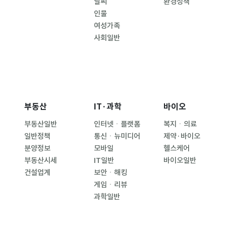
날씨
환경정책
인물
여성가족
사회일반
부동산
IT·과학
바이오
부동산일반
인터넷ㆍ플랫폼
복지ㆍ의료
일반정책
통신ㆍ뉴미디어
제약·바이오
분양정보
모바일
헬스케어
부동산시세
IT일반
바이오일반
건설업계
보안ㆍ해킹
게임ㆍ리뷰
과학일반