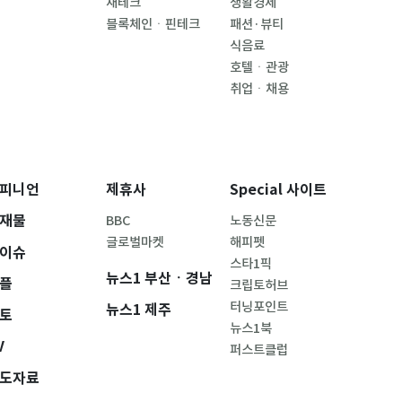
재테크
생활경제
블록체인ㆍ핀테크
패션·뷰티
식음료
호텔ㆍ관광
취업ㆍ채용
피니언
제휴사
Special 사이트
재물
BBC
노동신문
글로벌마켓
해피펫
이슈
스타1픽
뉴스1 부산ㆍ경남
플
크립토허브
터닝포인트
뉴스1 제주
토
뉴스1북
V
퍼스트클럽
도자료