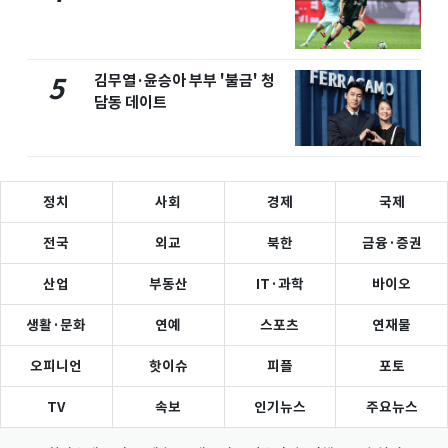
김무열·윤승아 부부 '불금' 청
5
담동 데이트
정치
사회
경제
국제
전국
외교
북한
금융·증권
산업
부동산
IT·과학
바이오
생활·문화
연예
스포츠
연재물
오피니언
핫이슈
피플
포토
TV
속보
인기뉴스
주요뉴스