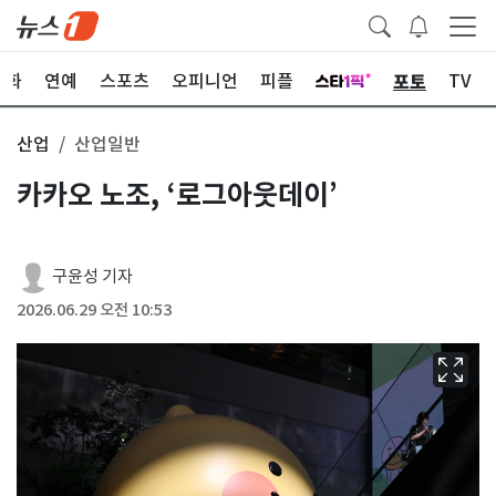
포토
문화
연예
스포츠
오피니언
피플
TV
산업
산업일반
카카오 노조, ‘로그아웃데이’
구윤성 기자
2026.06.29 오전 10:53