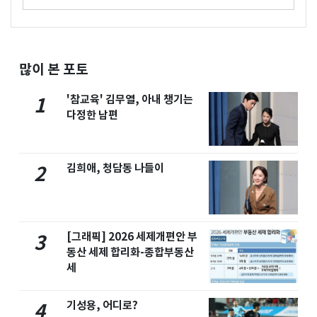
많이 본 포토
'참교육' 김무열, 아내 챙기는
1
다정한 남편
김희애, 청담동 나들이
2
[그래픽] 2026 세제개편안 부
3
동산 세제 합리화-종합부동산
세
기성용, 어디로?
4