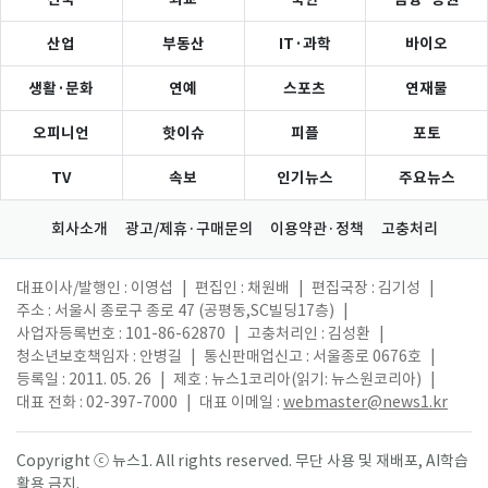
산업
부동산
IT·과학
바이오
생활·문화
연예
스포츠
연재물
오피니언
핫이슈
피플
포토
TV
속보
인기뉴스
주요뉴스
회사소개
광고/제휴·구매문의
이용약관·정책
고충처리
대표이사/발행인 : 이영섭
|
편집인 : 채원배
|
편집국장 : 김기성
|
주소 : 서울시 종로구 종로 47 (공평동,SC빌딩17층)
|
사업자등록번호 : 101-86-62870
|
고충처리인 : 김성환
|
청소년보호책임자 : 안병길
|
통신판매업신고 : 서울종로 0676호
|
등록일 : 2011. 05. 26
|
제호 : 뉴스1코리아(읽기: 뉴스원코리아)
|
대표 전화 : 02-397-7000
|
대표 이메일 :
webmaster@news1.kr
Copyright ⓒ 뉴스1. All rights reserved. 무단 사용 및 재배포, AI학습
활용 금지.