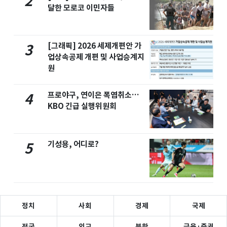
2
달한 모로코 이민자들
[그래픽] 2026 세제개편안 가
3
업상속공제 개편 및 사업승계지
원
프로야구, 연이은 폭염취소…
4
KBO 긴급 실행위원회
기성용, 어디로?
5
정치
사회
경제
국제
전국
외교
북한
금융·증권