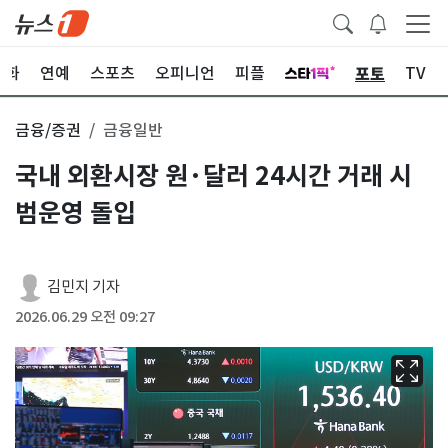
포토
문화
연예
스포츠
오피니언
피플
TV
금융/증권
금융일반
국내 외환시장 원·달러 24시간 거래 시
범운영 돌입
김민지 기자
2026.06.29 오전 09:27