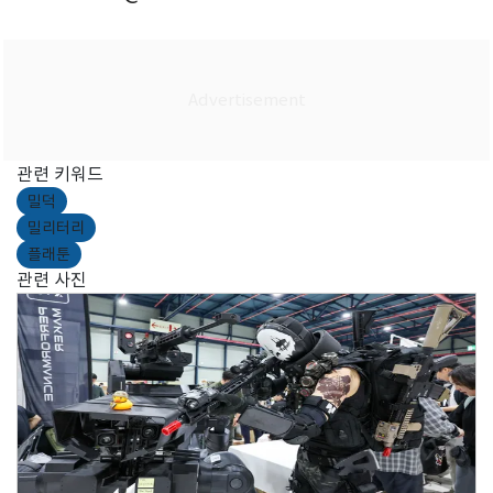
관련 키워드
밀덕
밀리터리
플래툰
관련 사진