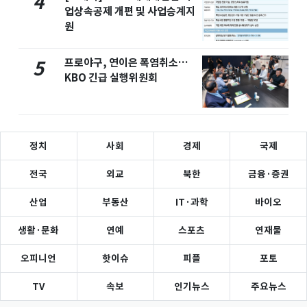
4
업상속공제 개편 및 사업승계지
원
프로야구, 연이은 폭염취소…
5
KBO 긴급 실행위원회
정치
사회
경제
국제
전국
외교
북한
금융·증권
산업
부동산
IT·과학
바이오
생활·문화
연예
스포츠
연재물
오피니언
핫이슈
피플
포토
TV
속보
인기뉴스
주요뉴스