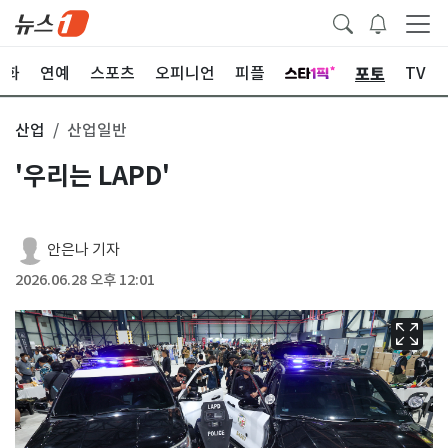
포토
문화
연예
스포츠
오피니언
피플
TV
산업
산업일반
'우리는 LAPD'
안은나 기자
2026.06.28 오후 12:01