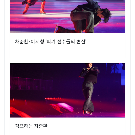
차준환·이시형 '피겨 선수들의 변신'
점프하는 차준환