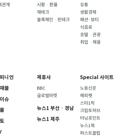
북관계
시황ㆍ환율
유통
재테크
생활경제
블록체인ㆍ핀테크
패션·뷰티
식음료
호텔ㆍ관광
취업ㆍ채용
피니언
제휴사
Special 사이트
재물
BBC
노동신문
글로벌마켓
해피펫
이슈
스타1픽
뉴스1 부산ㆍ경남
플
크립토허브
터닝포인트
뉴스1 제주
토
뉴스1북
V
퍼스트클럽