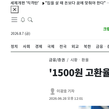
제개편 '직격탄'
"집을 살 때 돈보다 꿈에 맞춰야 한다" … 낡은 
크
2026.8.7 (금)
정치
사회
경제
국제
전국
외교
북한
금융ㆍ
금융/증권
시황ㆍ환율
'1500원 고환
이광호 기자
2026.06.28 오후 12:01