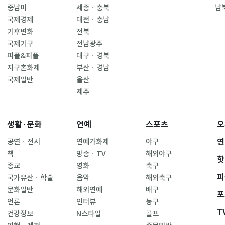
중남미
세종ㆍ충북
남
국제경제
대전ㆍ충남
기후변화
전북
국제기구
전남광주
피플&피플
대구ㆍ경북
지구촌화제
부산ㆍ경남
국제일반
울산
제주
생활·문화
연예
스포츠
오
연
공연ㆍ전시
연예가화제
야구
책
방송ㆍTV
해외야구
핫
종교
영화
축구
피
국가유산ㆍ학술
음악
해외축구
문화일반
해외연예
배구
포
언론
인터뷰
농구
T
건강정보
N스타일
골프