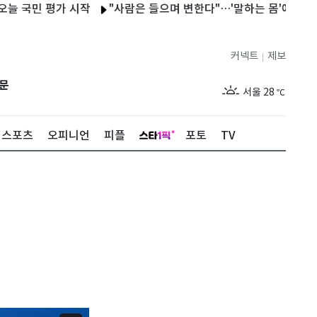
 평가 시작
"사람은 들으며 변한다"…'말하는 몸'에서 '듣는 몸'으
커넥트
제보
|
제주
29
℃
문
서울
28
℃
부산
28
℃
스포츠
오피니언
피플
포토
TV
대구
29
℃
인천
30
℃
광주
27
℃
대전
27
℃
울산
28
℃
강릉
27
℃
제주
29
℃