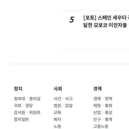
[포토] 스페인 세우타 
5
달한 모로코 이민자들
정치
사회
경제
청와대ㆍ총리실
사건ㆍ사고
경제ㆍ정책
국회ㆍ정당
법원ㆍ검찰
재정ㆍ통화
감사원ㆍ위원회
교육
산업ㆍ통상
정치일반
복지
인구ㆍ통계
노동
고용노동