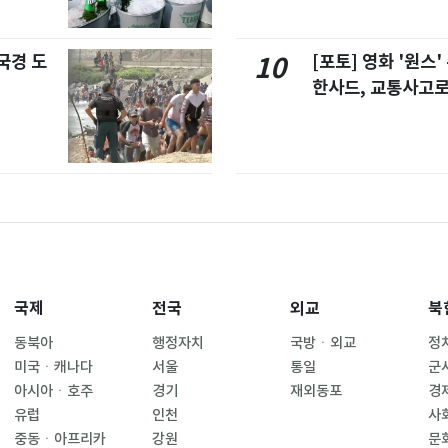
국경 도
[포토] 영화 '원스
10
한사드, 교통사고로
국제
전국
외교
북
동북아
행정자치
국방ㆍ외교
정
미국ㆍ캐나다
서울
통일
군
아시아ㆍ호주
경기
재외동포
경
유럽
인천
사
중동ㆍ아프리카
강원
문