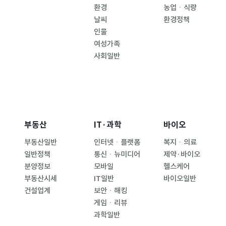
환경
농업ㆍ식량
날씨
환경정책
인물
여성가족
사회일반
부동산
IT·과학
바이오
부동산일반
인터넷ㆍ플랫폼
복지ㆍ의료
일반정책
통신ㆍ뉴미디어
제약·바이오
분양정보
모바일
헬스케어
부동산시세
IT일반
바이오일반
건설업계
보안ㆍ해킹
게임ㆍ리뷰
과학일반