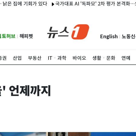
집에 기회가 있다
국가대표 AI '독파모' 2차 평가 본격화…오늘 국민
립토허브
해피펫
English
노동신
|
|
증권
산업
부동산
ITㆍ과학
바이오
생활ㆍ문화
연예
율' 언제까지