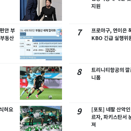
지원
개편안 부
프로야구, 연이은
7
합부동산
KBO 긴급 실행위
트리니티항공의 깔끔
8
니폼
 식혀요
[포토] 네팔 산악인
9
르자, 파키스탄서 
져