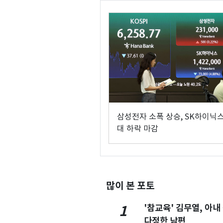
삼성전자 소폭 상승, SK하이닉스
대 하락 마감
많이 본 포토
'참교육' 김무열, 아내
1
다정한 남편