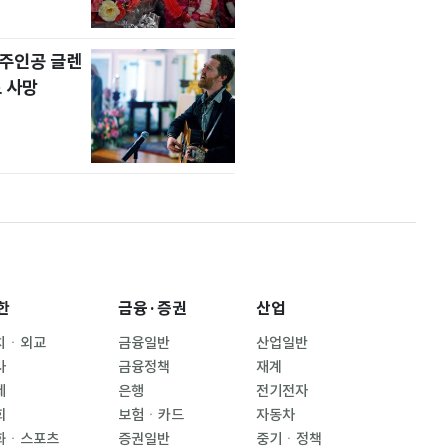
' 주인공 글렌
 사망
한
금융·증권
산업
치ㆍ외교
금융일반
산업일반
사
금융정책
재계
제
은행
전기전자
회
보험ㆍ카드
자동차
화ㆍ스포츠
증권일반
중기ㆍ정책