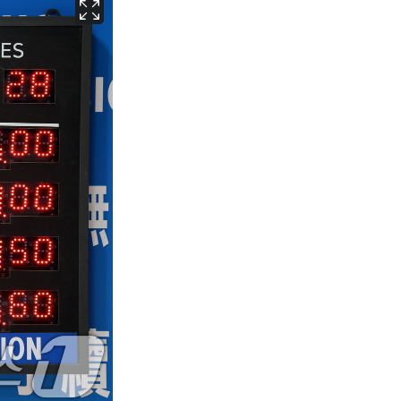
서울
28
℃
부산
28
℃
대구
29
℃
인천
30
℃
광주
27
℃
대전
27
℃
울산
28
℃
강릉
27
℃
제주
29
℃