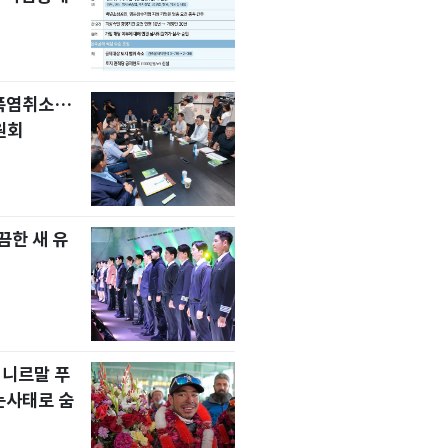
 폭염취소…
원회
한 새 유
 니르말 푸
눈사태로 숨