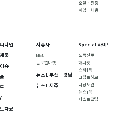
호텔ㆍ관광
취업ㆍ채용
피니언
제휴사
Special 사이트
재물
BBC
노동신문
글로벌마켓
해피펫
이슈
스타1픽
뉴스1 부산ㆍ경남
플
크립토허브
터닝포인트
뉴스1 제주
토
뉴스1북
V
퍼스트클럽
도자료