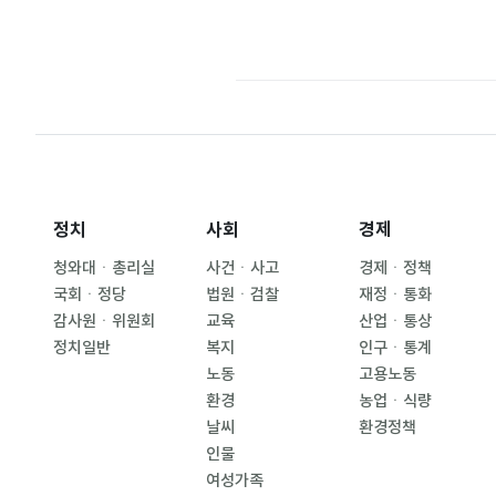
정치
사회
경제
청와대ㆍ총리실
사건ㆍ사고
경제ㆍ정책
국회ㆍ정당
법원ㆍ검찰
재정ㆍ통화
감사원ㆍ위원회
교육
산업ㆍ통상
정치일반
복지
인구ㆍ통계
노동
고용노동
환경
농업ㆍ식량
날씨
환경정책
인물
여성가족