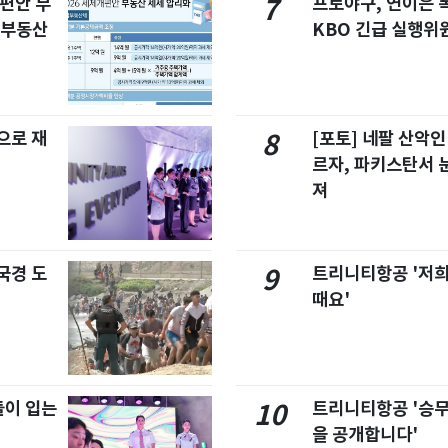
개편안 부
프로야구, 연이은
7
합부동산
KBO 긴급 실행위
으로 재
[포토] 네팔 산악인
8
르자, 파키스탄서 
져
국경 도
트리니티항공 '저희
9
때요'
이 입는
트리니티항공 '승
10
을 공개합니다'