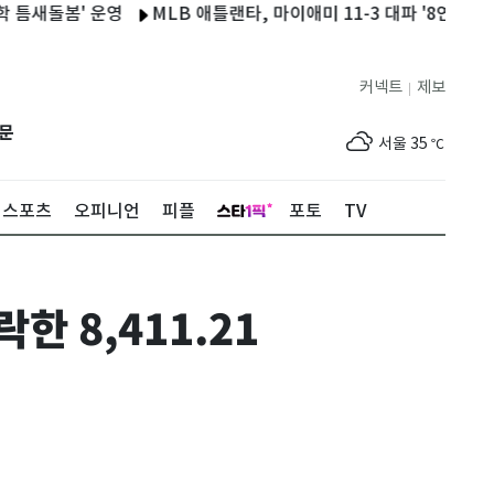
돌봄' 운영
MLB 애틀랜타, 마이애미 11-3 대파 '8연승'…김하성
커넥트
제보
|
제주
30
℃
문
서울
35
℃
부산
33
℃
스포츠
오피니언
피플
포토
TV
대구
36
℃
인천
36
℃
 8,411.21
광주
36
℃
대전
35
℃
울산
33
℃
강릉
31
℃
제주
30
℃