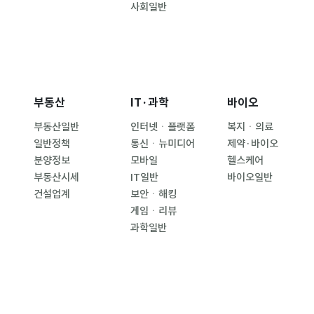
사회일반
부동산
IT·과학
바이오
부동산일반
인터넷ㆍ플랫폼
복지ㆍ의료
일반정책
통신ㆍ뉴미디어
제약·바이오
분양정보
모바일
헬스케어
부동산시세
IT일반
바이오일반
건설업계
보안ㆍ해킹
게임ㆍ리뷰
과학일반