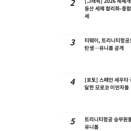
[그래픽] 2026 세제
2
동산 세제 합리화-종
세
티웨이, 트리니티항공
3
탄생…유니폼 공개
[포토] 스페인 세우타 
4
달한 모로코 이민자들
트리니티항공 승무원들
5
유니폼