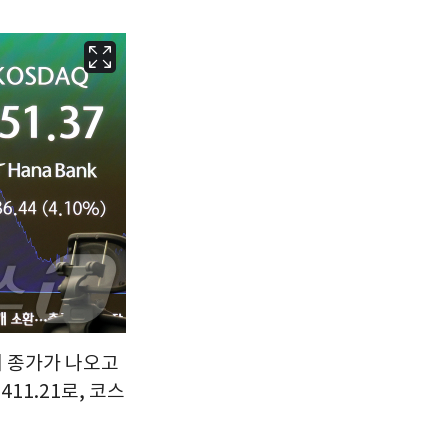
서울
35
℃
부산
33
℃
대구
36
℃
인천
36
℃
광주
36
℃
대전
35
℃
울산
33
℃
강릉
31
℃
제주
30
℃
에 종가가 나오고
411.21로, 코스