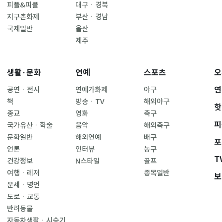
피플&피플
대구ㆍ경북
지구촌화제
부산ㆍ경남
국제일반
울산
제주
생활·문화
연예
스포츠
오
연
공연ㆍ전시
연예가화제
야구
책
방송ㆍTV
해외야구
핫
종교
영화
축구
피
국가유산ㆍ학술
음악
해외축구
문화일반
해외연예
배구
포
언론
인터뷰
농구
T
건강정보
N스타일
골프
여행ㆍ레저
종목일반
보
운세ㆍ명언
도로ㆍ교통
반려동물
자동차생활ㆍ시승기