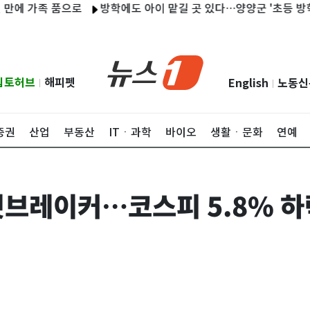
 가족 품으로
방학에도 아이 맡길 곳 있다…양양군 '초등 방학 틈새
립토허브
해피펫
English
노동신
|
|
증권
산업
부동산
ITㆍ과학
바이오
생활ㆍ문화
연예
레이커…코스피 5.8% 하락한