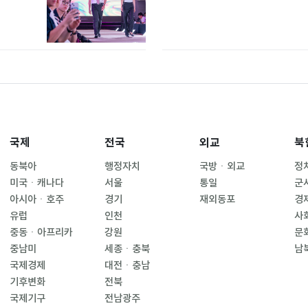
국제
전국
외교
북
동북아
행정자치
국방ㆍ외교
정
미국ㆍ캐나다
서울
통일
군
아시아ㆍ호주
경기
재외동포
경
유럽
인천
사
중동ㆍ아프리카
강원
문
중남미
세종ㆍ충북
남
국제경제
대전ㆍ충남
기후변화
전북
국제기구
전남광주