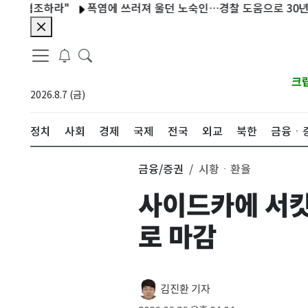
 협조하라"
폭염에 쓰러져 울던 노숙인…경찰 도움으로 30년 만에
크
2026.8.7 (금)
정치
사회
경제
국제
전국
외교
북한
금융ㆍ
금융/증권
시황ㆍ환율
사이드카에 서킷브
로 마감
김진환 기자