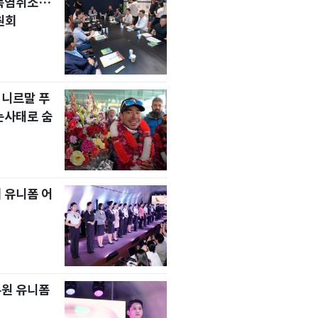
 폭염취소…
원회
 니르말 푸
눈사태로 숨
 유니폼 어
무원 유니폼