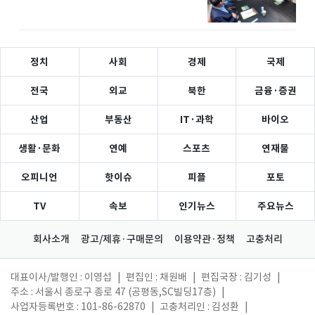
정치
사회
경제
국제
전국
외교
북한
금융·증권
산업
부동산
IT·과학
바이오
생활·문화
연예
스포츠
연재물
오피니언
핫이슈
피플
포토
TV
속보
인기뉴스
주요뉴스
회사소개
광고/제휴·구매문의
이용약관·정책
고충처리
대표이사/발행인 : 이영섭
|
편집인 : 채원배
|
편집국장 : 김기성
|
주소 : 서울시 종로구 종로 47 (공평동,SC빌딩17층)
|
사업자등록번호 : 101-86-62870
|
고충처리인 : 김성환
|