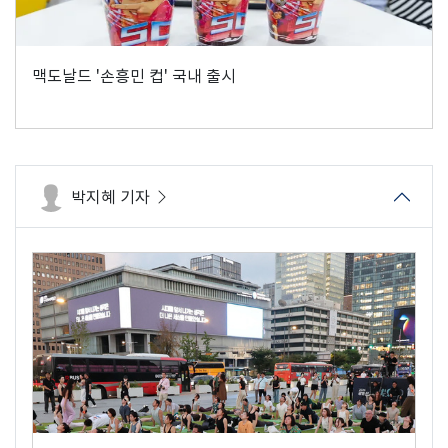
맥도날드 '손흥민 컵' 국내 출시
박지혜 기자