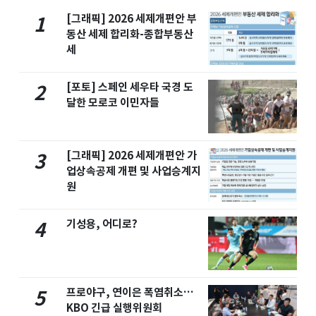
[그래픽] 2026 세제개편안 부
1
동산 세제 합리화-종합부동산
세
[포토] 스페인 세우타 국경 도
2
달한 모로코 이민자들
[그래픽] 2026 세제개편안 가
3
업상속공제 개편 및 사업승계지
원
기성용, 어디로?
4
프로야구, 연이은 폭염취소…
5
KBO 긴급 실행위원회