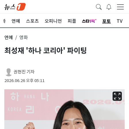
포토
문화
연예
스포츠
오피니언
피플
TV
연예
영화
최성재 '하나 코리아' 파이팅
권현진 기자
2026.06.26 오후 05:11