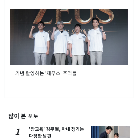
기념 촬영하는 '제우스' 주역들
많이 본 포토
'참교육' 김무열, 아내 챙기는
1
다정한 남편