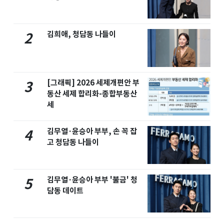
김희애, 청담동 나들이
2
[그래픽] 2026 세제개편안 부
3
동산 세제 합리화-종합부동산
세
김무열·윤승아 부부, 손 꼭 잡
4
고 청담동 나들이
김무열·윤승아 부부 '불금' 청
5
담동 데이트