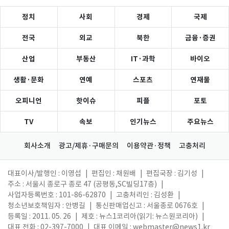
정치
사회
경제
국제
전국
외교
북한
금융·증권
산업
부동산
IT·과학
바이오
생활·문화
연예
스포츠
연재물
오피니언
핫이슈
피플
포토
TV
속보
인기뉴스
주요뉴스
회사소개
광고/제휴·구매문의
이용약관·정책
고충처리
대표이사/발행인 : 이영섭
|
편집인 : 채원배
|
편집국장 : 김기성
|
주소 : 서울시 종로구 종로 47 (공평동,SC빌딩17층)
|
사업자등록번호 : 101-86-62870
|
고충처리인 : 김성환
|
청소년보호책임자 : 안병길
|
통신판매업신고 : 서울종로 0676호
|
등록일 : 2011. 05. 26
|
제호 : 뉴스1코리아(읽기: 뉴스원코리아)
|
대표 전화 : 02-397-7000
|
대표 이메일 :
webmaster@news1.kr