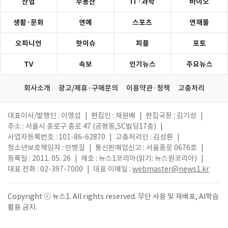
산업
부동산
IT·과학
바이오
생활·문화
연예
스포츠
연재물
오피니언
핫이슈
피플
포토
TV
속보
인기뉴스
주요뉴스
회사소개
광고/제휴·구매문의
이용약관·정책
고충처리
대표이사/발행인 : 이영섭
|
편집인 : 채원배
|
편집국장 : 김기성
|
주소 : 서울시 종로구 종로 47 (공평동,SC빌딩17층)
|
사업자등록번호 : 101-86-62870
|
고충처리인 : 김성환
|
청소년보호책임자 : 안병길
|
통신판매업신고 : 서울종로 0676호
|
등록일 : 2011. 05. 26
|
제호 : 뉴스1코리아(읽기: 뉴스원코리아)
|
대표 전화 : 02-397-7000
|
대표 이메일 :
webmaster@news1.kr
Copyright ⓒ 뉴스1. All rights reserved. 무단 사용 및 재배포, AI학습
활용 금지.