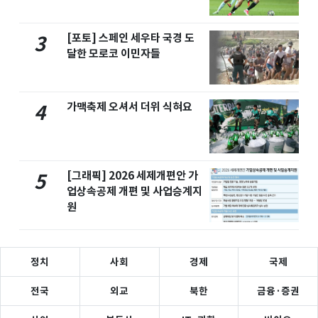
[포토] 스페인 세우타 국경 도
3
달한 모로코 이민자들
가맥축제 오셔서 더위 식혀요
4
[그래픽] 2026 세제개편안 가
5
업상속공제 개편 및 사업승계지
원
정치
사회
경제
국제
전국
외교
북한
금융·증권