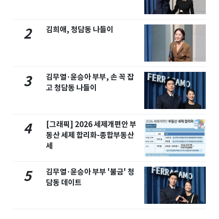
김희애, 청담동 나들이
2
김무열·윤승아 부부, 손 꼭 잡
3
고 청담동 나들이
[그래픽] 2026 세제개편안 부
4
동산 세제 합리화-종합부동산
세
김무열·윤승아 부부 '불금' 청
5
담동 데이트