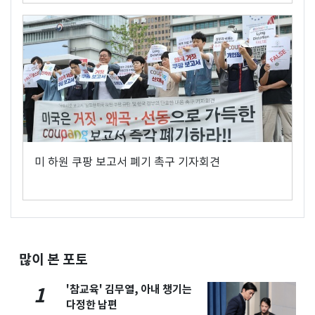
미 하원 쿠팡 보고서 폐기 촉구 기자회견
많이 본 포토
'참교육' 김무열, 아내 챙기는
1
다정한 남편