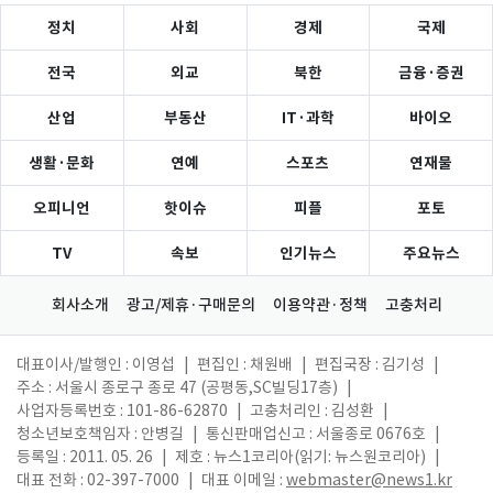
정치
사회
경제
국제
전국
외교
북한
금융·증권
산업
부동산
IT·과학
바이오
생활·문화
연예
스포츠
연재물
오피니언
핫이슈
피플
포토
TV
속보
인기뉴스
주요뉴스
회사소개
광고/제휴·구매문의
이용약관·정책
고충처리
대표이사/발행인 : 이영섭
|
편집인 : 채원배
|
편집국장 : 김기성
|
주소 : 서울시 종로구 종로 47 (공평동,SC빌딩17층)
|
사업자등록번호 : 101-86-62870
|
고충처리인 : 김성환
|
청소년보호책임자 : 안병길
|
통신판매업신고 : 서울종로 0676호
|
등록일 : 2011. 05. 26
|
제호 : 뉴스1코리아(읽기: 뉴스원코리아)
|
대표 전화 : 02-397-7000
|
대표 이메일 :
webmaster@news1.kr