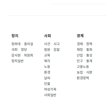
정치
사회
경제
청와대ㆍ총리실
사건ㆍ사고
경제ㆍ정책
국회ㆍ정당
법원ㆍ검찰
재정ㆍ통화
감사원ㆍ위원회
교육
산업ㆍ통상
정치일반
복지
인구ㆍ통계
노동
고용노동
환경
농업ㆍ식량
날씨
환경정책
인물
여성가족
사회일반