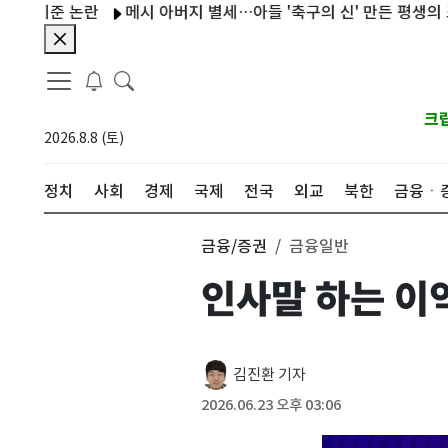
 논란
메시 아버지 별세…아들 '축구의 신' 만든 평생의 조력자
크
2026.8.8 (토)
정치
사회
경제
국제
전국
외교
북한
금융ㆍ
금융/증권
금융일반
인사말 하는 이
김진환 기자
2026.06.23 오후 03:06