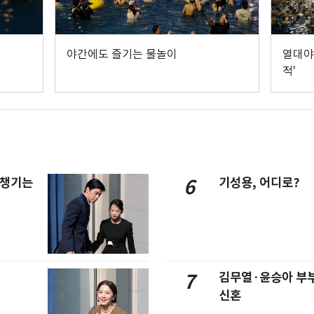
야간에도 즐기는 물놀이
열대야
적'
 챙기는
기성용, 어디로?
6
김무열·윤승아 부부
7
신혼