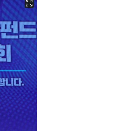
서울
24
℃
부산
27
℃
대구
27
℃
인천
25
℃
광주
27
℃
대전
27
℃
울산
26
℃
강릉
20
℃
제주
26
℃