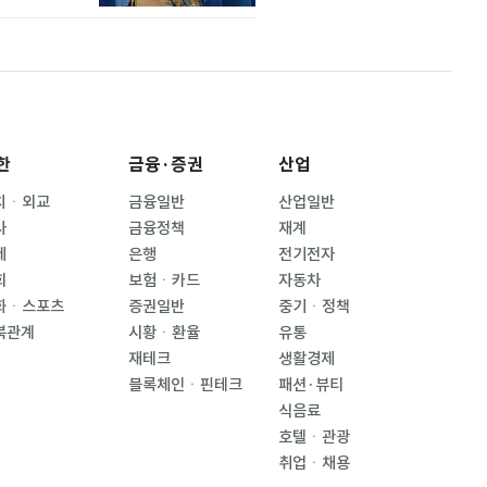
한
금융·증권
산업
치ㆍ외교
금융일반
산업일반
사
금융정책
재계
제
은행
전기전자
회
보험ㆍ카드
자동차
화ㆍ스포츠
증권일반
중기ㆍ정책
북관계
시황ㆍ환율
유통
재테크
생활경제
블록체인ㆍ핀테크
패션·뷰티
식음료
호텔ㆍ관광
취업ㆍ채용