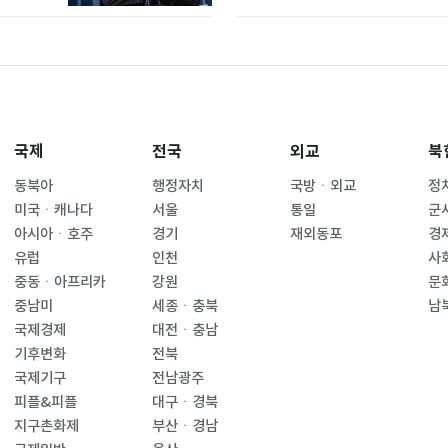
국제
전국
외교
북
동북아
행정자치
국방ㆍ외교
정
미국ㆍ캐나다
서울
통일
군
아시아ㆍ호주
경기
재외동포
경
유럽
인천
사
중동ㆍ아프리카
강원
문
중남미
세종ㆍ충북
남
국제경제
대전ㆍ충남
기후변화
전북
국제기구
전남광주
피플&피플
대구ㆍ경북
지구촌화제
부산ㆍ경남