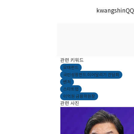
kwangshinQQ
관련 키워드
모태펀드
국민성장펀드.이어달리기 간담회
벤처
스타트업
이억원 금융위원장
관련 사진