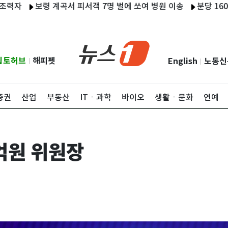
보령 계곡서 피서객 7명 벌에 쏘여 병원 이송
분당 1600세대 아
립토허브
해피펫
English
노동신
|
|
증권
산업
부동산
ITㆍ과학
바이오
생활ㆍ문화
연예
억원 위원장