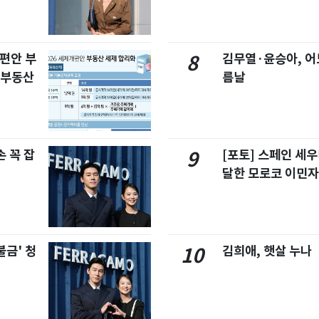
개편안 부
김무열·윤승아, 어
8
합부동산
름날
 꼭 잡
[포토] 스페인 세우
9
달한 모로코 이민
불금' 청
김희애, 햇살 누나
10