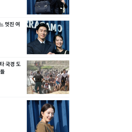
느 멋진 여
타 국경 도
자들