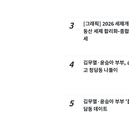
[그래픽] 2026 세제
3
동산 세제 합리화-종
세
김무열·윤승아 부부, 손
4
고 청담동 나들이
김무열·윤승아 부부 '
5
담동 데이트