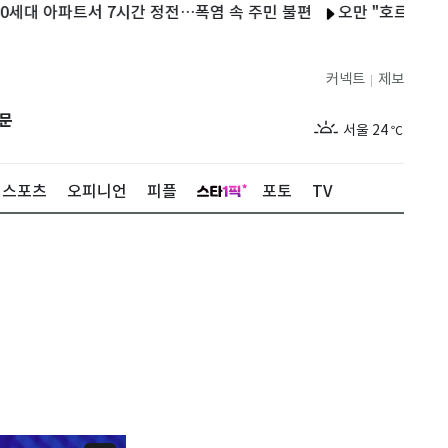
파트서 7시간 정전…폭염 속 주민 불편
오만 "호르무즈 협상 긍정적
커넥트
제보
|
제주
26
℃
문
서울
24
℃
부산
27
℃
스포츠
오피니언
피플
포토
TV
대구
27
℃
인천
25
℃
광주
27
℃
대전
27
℃
울산
26
℃
강릉
20
℃
제주
26
℃