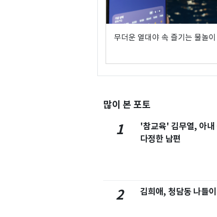
무더운 열대야 속 즐기는 물놀이
많이 본 포토
'참교육' 김무열, 아내
1
다정한 남편
김희애, 청담동 나들이
2