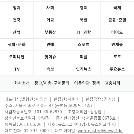
정치
사회
경제
국제
전국
외교
북한
금융·증권
산업
부동산
IT·과학
바이오
생활·문화
연예
스포츠
연재물
오피니언
핫이슈
피플
포토
TV
속보
인기뉴스
주요뉴스
회사소개
광고/제휴·구매문의
이용약관·정책
고충처리
대표이사/발행인 : 이영섭
|
편집인 : 채원배
|
편집국장 : 김기성
|
주소 : 서울시 종로구 종로 47 (공평동,SC빌딩17층)
|
사업자등록번호 : 101-86-62870
|
고충처리인 : 김성환
|
청소년보호책임자 : 안병길
|
통신판매업신고 : 서울종로 0676호
|
등록일 : 2011. 05. 26
|
제호 : 뉴스1코리아(읽기: 뉴스원코리아)
|
대표 전화 : 02-397-7000
|
대표 이메일 :
webmaster@news1.kr