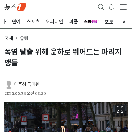
포토
문화
연예
스포츠
오피니언
피플
TV
국제
유럽
폭염 탈출 위해 운하로 뛰어드는 파리지
앵들
이준성 특파원
2026.06.23 오전 08:30