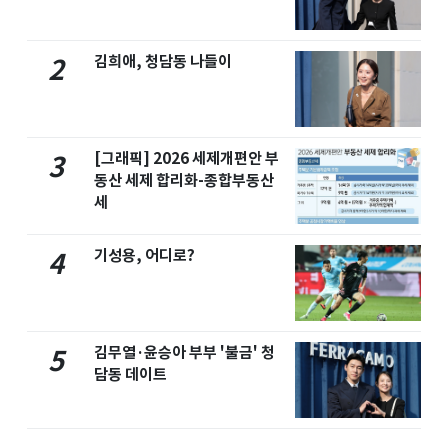
김희애, 청담동 나들이
2
[그래픽] 2026 세제개편안 부
3
동산 세제 합리화-종합부동산
세
기성용, 어디로?
4
김무열·윤승아 부부 '불금' 청
5
담동 데이트