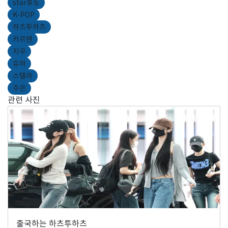
star포토
K-POP
하츠투하츠
카르멘
지우
유하
스텔라
주은
관련 사진
출국하는 하츠투하츠