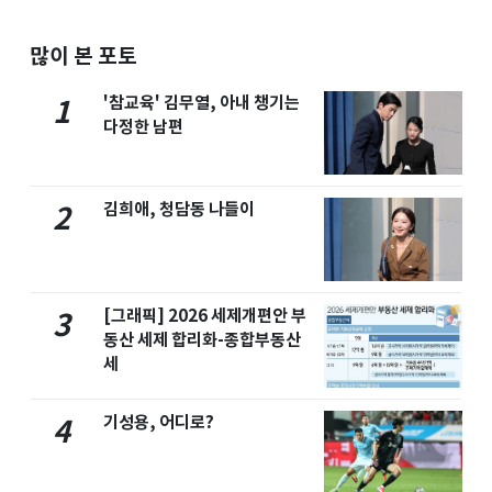
많이 본 포토
'참교육' 김무열, 아내 챙기는
1
다정한 남편
김희애, 청담동 나들이
2
[그래픽] 2026 세제개편안 부
3
동산 세제 합리화-종합부동산
세
기성용, 어디로?
4