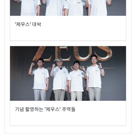
'제우스' 대박
기념 촬영하는 '제우스' 주역들