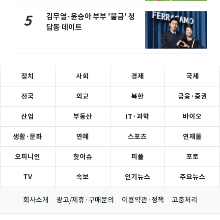
김무열·윤승아 부부 '불금' 청
5
담동 데이트
정치
사회
경제
국제
전국
외교
북한
금융·증권
산업
부동산
IT·과학
바이오
생활·문화
연예
스포츠
연재물
오피니언
핫이슈
피플
포토
TV
속보
인기뉴스
주요뉴스
회사소개
광고/제휴·구매문의
이용약관·정책
고충처리