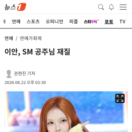
포토
문화
연예
스포츠
오피니언
피플
TV
연예
연예가화제
이안, SM 공주님 재질
권현진 기자
2026.06.22 오후 02:30