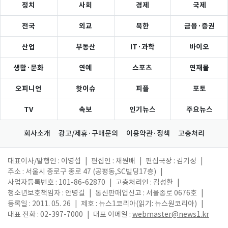
정치
사회
경제
국제
전국
외교
북한
금융·증권
산업
부동산
IT·과학
바이오
생활·문화
연예
스포츠
연재물
오피니언
핫이슈
피플
포토
TV
속보
인기뉴스
주요뉴스
회사소개
광고/제휴·구매문의
이용약관·정책
고충처리
대표이사/발행인 : 이영섭
|
편집인 : 채원배
|
편집국장 : 김기성
|
주소 : 서울시 종로구 종로 47 (공평동,SC빌딩17층)
|
사업자등록번호 : 101-86-62870
|
고충처리인 : 김성환
|
청소년보호책임자 : 안병길
|
통신판매업신고 : 서울종로 0676호
|
등록일 : 2011. 05. 26
|
제호 : 뉴스1코리아(읽기: 뉴스원코리아)
|
대표 전화 : 02-397-7000
|
대표 이메일 :
webmaster@news1.kr