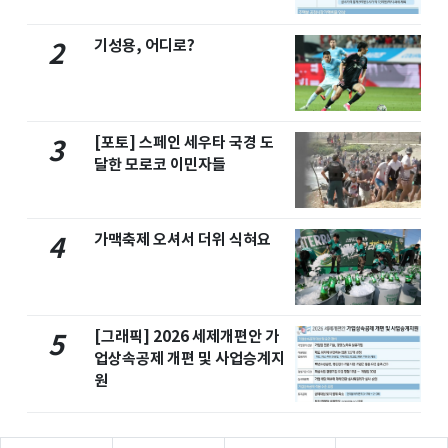
기성용, 어디로?
2
[포토] 스페인 세우타 국경 도
3
달한 모로코 이민자들
가맥축제 오셔서 더위 식혀요
4
[그래픽] 2026 세제개편안 가
5
업상속공제 개편 및 사업승계지
원