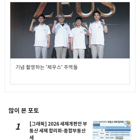
기념 촬영하는 '제우스' 주역들
많이 본 포토
[그래픽] 2026 세제개편안 부
1
동산 세제 합리화-종합부동산
세