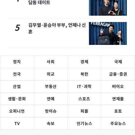
담동 데이트
김무열·윤승아 부부, 언제나 신
5
혼
정치
사회
경제
국제
전국
외교
북한
금융·증권
산업
부동산
IT·과학
바이오
생활·문화
연예
스포츠
연재물
오피니언
핫이슈
피플
포토
TV
속보
인기뉴스
주요뉴스