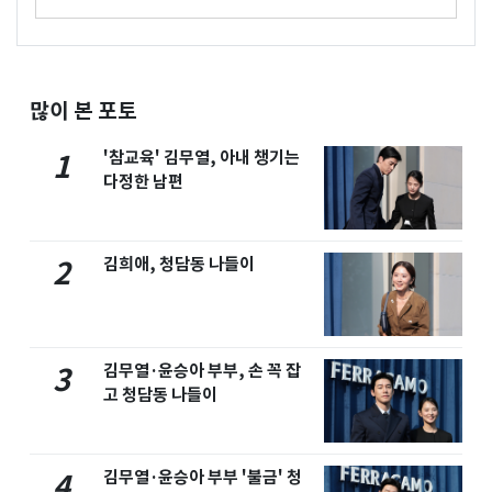
많이 본 포토
'참교육' 김무열, 아내 챙기는
1
다정한 남편
김희애, 청담동 나들이
2
김무열·윤승아 부부, 손 꼭 잡
3
고 청담동 나들이
김무열·윤승아 부부 '불금' 청
4