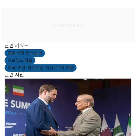
관련 키워드
중동 분쟁 종식 합의
호르무즈 해협
미국·이란·파키스탄·카타르 4자 회담
관련 사진