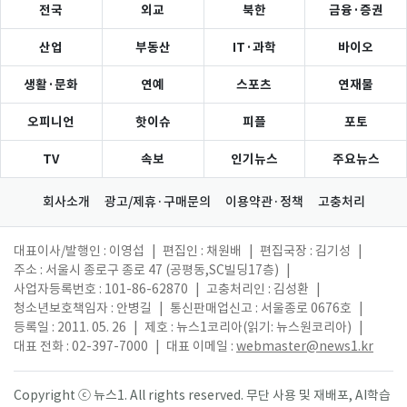
전국
외교
북한
금융·증권
산업
부동산
IT·과학
바이오
생활·문화
연예
스포츠
연재물
오피니언
핫이슈
피플
포토
TV
속보
인기뉴스
주요뉴스
회사소개
광고/제휴·구매문의
이용약관·정책
고충처리
대표이사/발행인 : 이영섭
|
편집인 : 채원배
|
편집국장 : 김기성
|
주소 : 서울시 종로구 종로 47 (공평동,SC빌딩17층)
|
사업자등록번호 : 101-86-62870
|
고충처리인 : 김성환
|
청소년보호책임자 : 안병길
|
통신판매업신고 : 서울종로 0676호
|
등록일 : 2011. 05. 26
|
제호 : 뉴스1코리아(읽기: 뉴스원코리아)
|
대표 전화 : 02-397-7000
|
대표 이메일 :
webmaster@news1.kr
Copyright ⓒ 뉴스1. All rights reserved. 무단 사용 및 재배포, AI학습