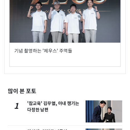
기념 촬영하는 '제우스' 주역들
많이 본 포토
'참교육' 김무열, 아내 챙기는
1
다정한 남편