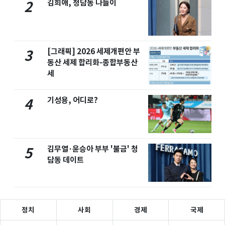
김희애, 청담동 나들이
2
[그래픽] 2026 세제개편안 부
3
동산 세제 합리화-종합부동산
세
기성용, 어디로?
4
김무열·윤승아 부부 '불금' 청
5
담동 데이트
정치
사회
경제
국제