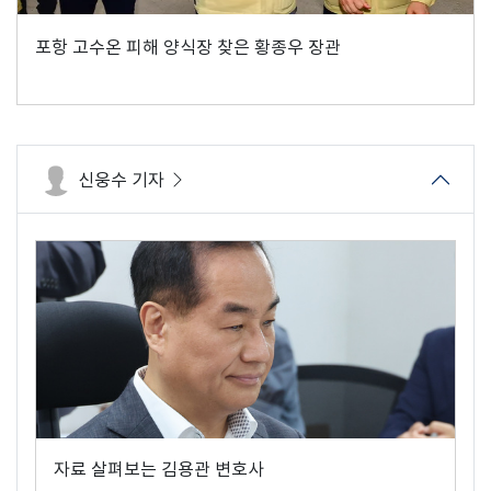
포항 고수온 피해 양식장 찾은 황종우 장관
신웅수 기자
자료 살펴보는 김용관 변호사