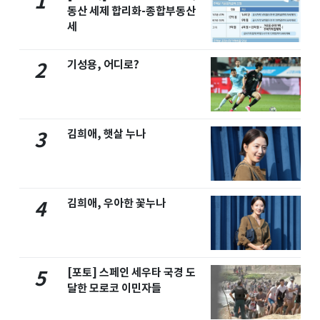
1
동산 세제 합리화-종합부동산
세
기성용, 어디로?
2
김희애, 햇살 누나
3
김희애, 우아한 꽃누나
4
[포토] 스페인 세우타 국경 도
5
달한 모로코 이민자들