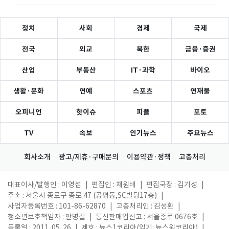
정치
사회
경제
국제
전국
외교
북한
금융·증권
산업
부동산
IT·과학
바이오
생활·문화
연예
스포츠
연재물
오피니언
핫이슈
피플
포토
TV
속보
인기뉴스
주요뉴스
회사소개
광고/제휴·구매문의
이용약관·정책
고충처리
대표이사/발행인 : 이영섭
|
편집인 : 채원배
|
편집국장 : 김기성
|
주소 : 서울시 종로구 종로 47 (공평동,SC빌딩17층)
|
사업자등록번호 : 101-86-62870
|
고충처리인 : 김성환
|
청소년보호책임자 : 안병길
|
통신판매업신고 : 서울종로 0676호
|
등록일 : 2011. 05. 26
|
제호 : 뉴스1코리아(읽기: 뉴스원코리아)
|