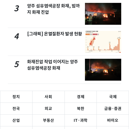
양주 섬유염색공장 화재, 밤까
3
지 화재 진압
[그래픽] 온열질환자 발생 현황
4
화재진압 작업 이어지는 양주
5
섬유염색공장 화재
정치
사회
경제
국제
전국
외교
북한
금융·증권
산업
부동산
IT·과학
바이오