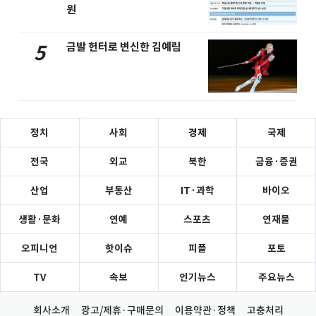
원
금발 헌터로 변신한 김예림
5
정치
사회
경제
국제
전국
외교
북한
금융·증권
산업
부동산
IT·과학
바이오
생활·문화
연예
스포츠
연재물
오피니언
핫이슈
피플
포토
TV
속보
인기뉴스
주요뉴스
회사소개
광고/제휴·구매문의
이용약관·정책
고충처리