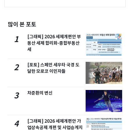
많이 본 포토
[그래픽] 2026 세제개편안 부
1
동산 세제 합리화-종합부동산
세
[포토] 스페인 세우타 국경 도
2
달한 모로코 이민자들
차준환의 변신
3
[그래픽] 2026 세제개편안 가
4
업상속공제 개편 및 사업승계지