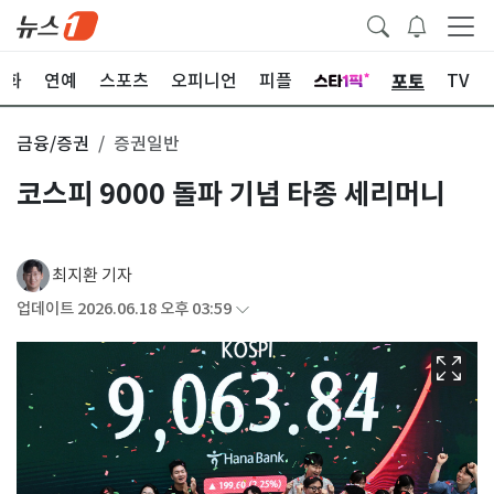
포토
문화
연예
스포츠
오피니언
피플
TV
금융/증권
증권일반
코스피 9000 돌파 기념 타종 세리머니
최지환 기자
업데이트 2026.06.18 오후 03:59