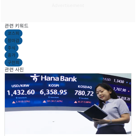
관련 키워드
코스피
장마감
주식
종가
구천피
관련 사진