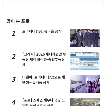
많이 본 포토
트리니티항공, 유니폼 공개
1
[그래픽] 2026 세제개편안 부
2
동산 세제 합리화-종합부동산
세
티웨이, 트리니티항공으로 재
3
탄생…유니폼 공개
[포토] 스페인 세우타 국경 도
4
달한 모로코 이민자들