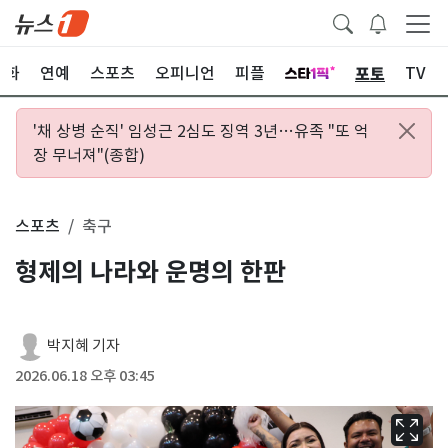
포토
문화
연예
스포츠
오피니언
피플
TV
'채 상병 순직' 임성근 2심도 징역 3년…유족 "또 억
장 무너져"(종합)
스포츠
축구
형제의 나라와 운명의 한판
박지혜 기자
2026.06.18 오후 03:45