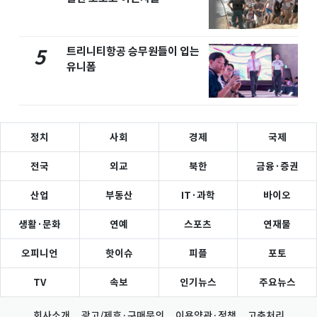
트리니티항공 승무원들이 입는
5
유니폼
정치
사회
경제
국제
전국
외교
북한
금융·증권
산업
부동산
IT·과학
바이오
생활·문화
연예
스포츠
연재물
오피니언
핫이슈
피플
포토
TV
속보
인기뉴스
주요뉴스
회사소개
광고/제휴·구매문의
이용약관·정책
고충처리