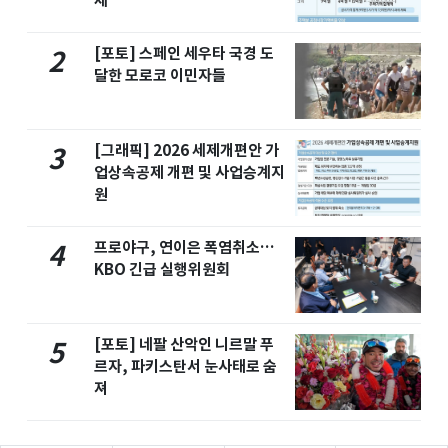
세
[포토] 스페인 세우타 국경 도
2
달한 모로코 이민자들
[그래픽] 2026 세제개편안 가
3
업상속공제 개편 및 사업승계지
원
프로야구, 연이은 폭염취소…
4
KBO 긴급 실행위원회
[포토] 네팔 산악인 니르말 푸
5
르자, 파키스탄서 눈사태로 숨
져