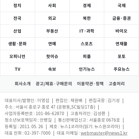
정치
사회
경제
국제
전국
외교
북한
금융·증권
산업
부동산
IT·과학
바이오
생활·문화
연예
스포츠
연재물
오피니언
핫이슈
피플
포토
TV
속보
인기뉴스
주요뉴스
회사소개
광고/제휴·구매문의
이용약관·정책
고충처리
대표이사/발행인 : 이영섭
|
편집인 : 채원배
|
편집국장 : 김기성
|
주소 : 서울시 종로구 종로 47 (공평동,SC빌딩17층)
|
사업자등록번호 : 101-86-62870
|
고충처리인 : 김성환
|
청소년보호책임자 : 안병길
|
통신판매업신고 : 서울종로 0676호
|
등록일 : 2011. 05. 26
|
제호 : 뉴스1코리아(읽기: 뉴스원코리아)
|
대표 전화 : 02-397-7000
|
대표 이메일 :
webmaster@news1.kr