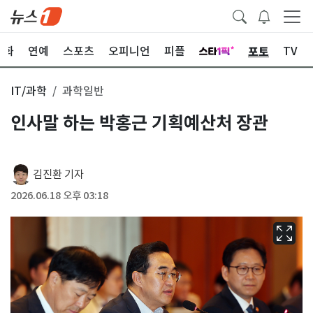
포토
문화
연예
스포츠
오피니언
피플
TV
IT/과학
과학일반
인사말 하는 박홍근 기획예산처 장관
김진환 기자
2026.06.18 오후 03:18