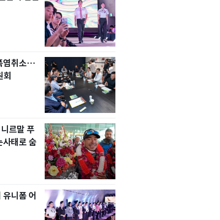
 폭염취소…
원회
 니르말 푸
눈사태로 숨
 유니폼 어