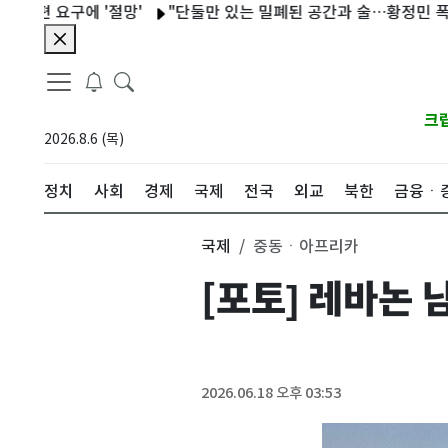
요구에 '절망'
"단둘만 있는 밀폐된 공간과 술…황정민 폭로녀는
크
2026.8.6 (목)
정치
사회
경제
국제
전국
외교
북한
금융ㆍ
국제
중동ㆍ아프리카
[포토] 레바논
2026.06.18 오후 03:53