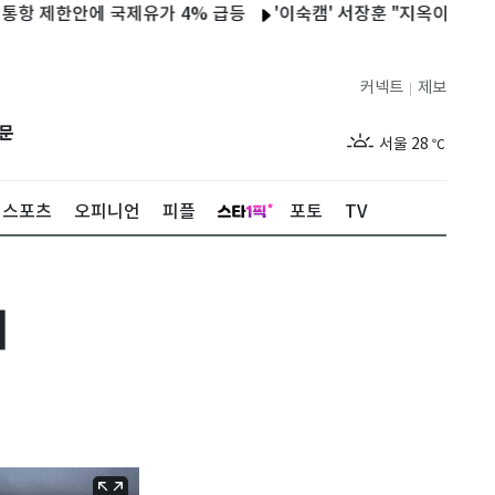
한안에 국제유가 4% 급등
'이숙캠' 서장훈 "지옥이다"…아이들 앞
커넥트
제보
|
제주
26
℃
문
서울
28
℃
부산
26
℃
스포츠
오피니언
피플
포토
TV
대구
26
℃
인천
27
℃
기
광주
26
℃
대전
26
℃
울산
24
℃
강릉
23
℃
제주
26
℃