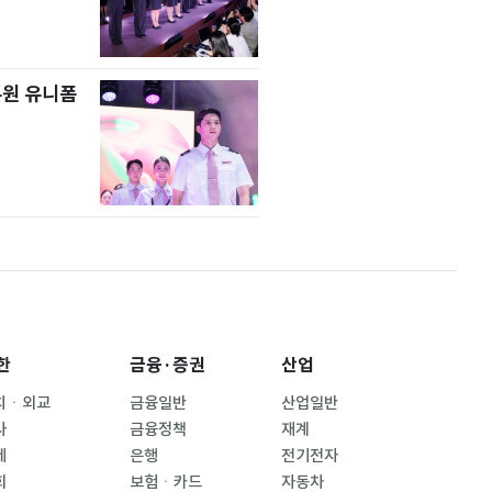
무원 유니폼
한
금융·증권
산업
치ㆍ외교
금융일반
산업일반
사
금융정책
재계
제
은행
전기전자
회
보험ㆍ카드
자동차