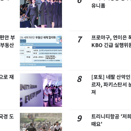
6
유니폼
개편안 부
프로야구, 연이은
7
합부동산
KBO 긴급 실행위
으로 재
[포토] 네팔 산악인
8
르자, 파키스탄서 
져
국경 도
트리니티항공 '저희
9
때요'