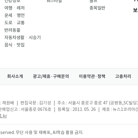
건강정보
N스타일
골프
여행ㆍ레저
종목일반
보
운세ㆍ명언
도로ㆍ교통
반려동물
자동차생활ㆍ시승기
음식ㆍ맛집
회사소개
광고/제휴·구매문의
이용약관·정책
고충처리
: 채원배
|
편집국장 : 김기성
|
주소 : 서울시 종로구 종로 47 (공평동,SC빌딩
매업신고 : 서울종로 0676호
|
등록일 : 2011. 05. 26
|
제호 : 뉴스1코리아
.kr
s reserved. 무단 사용 및 재배포, AI학습 활용 금지.