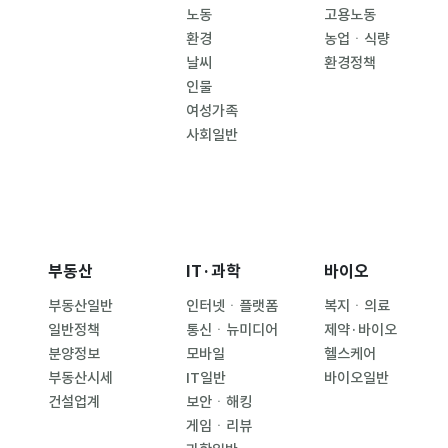
노동
고용노동
환경
농업ㆍ식량
날씨
환경정책
인물
여성가족
사회일반
부동산
IT·과학
바이오
부동산일반
인터넷ㆍ플랫폼
복지ㆍ의료
일반정책
통신ㆍ뉴미디어
제약·바이오
분양정보
모바일
헬스케어
부동산시세
IT일반
바이오일반
건설업계
보안ㆍ해킹
게임ㆍ리뷰