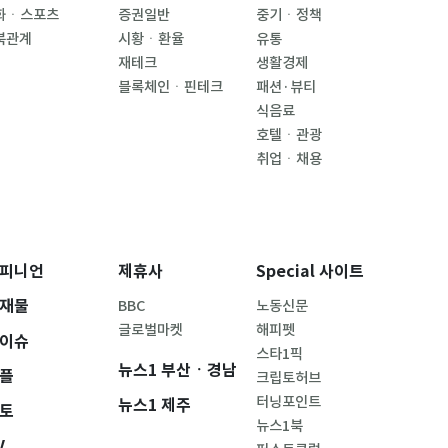
화ㆍ스포츠
증권일반
중기ㆍ정책
북관계
시황ㆍ환율
유통
재테크
생활경제
블록체인ㆍ핀테크
패션·뷰티
식음료
호텔ㆍ관광
취업ㆍ채용
피니언
제휴사
Special 사이트
재물
BBC
노동신문
글로벌마켓
해피펫
이슈
스타1픽
뉴스1 부산ㆍ경남
플
크립토허브
터닝포인트
뉴스1 제주
토
뉴스1북
V