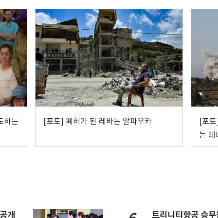
애도하는
[포토] 폐허가 된 레바논 알파우카
[포토
는 레
 공개
트리니티항공 승무