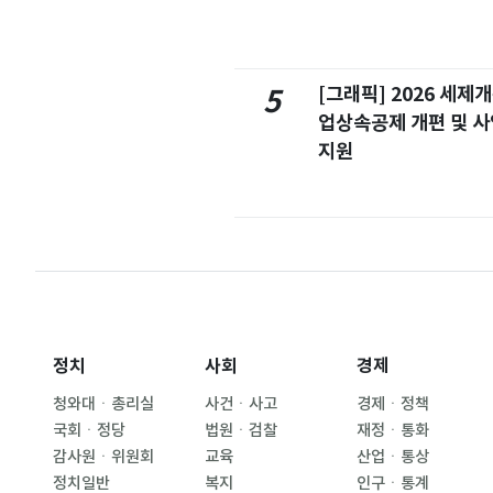
[그래픽] 2026 세제
5
업상속공제 개편 및 
지원
정치
사회
경제
청와대ㆍ총리실
사건ㆍ사고
경제ㆍ정책
국회ㆍ정당
법원ㆍ검찰
재정ㆍ통화
감사원ㆍ위원회
교육
산업ㆍ통상
정치일반
복지
인구ㆍ통계