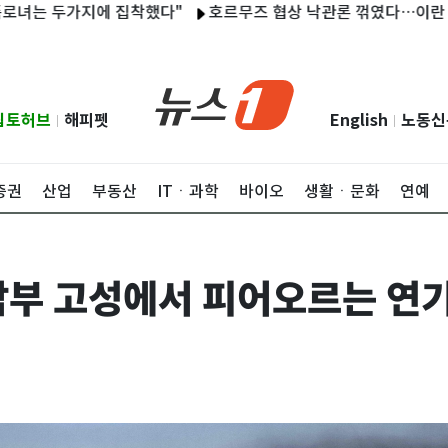
 두가지에 집착했다"
호르무즈 협상 낙관론 꺾였다…이란 통항 제
립토허브
해피펫
English
노동신
|
|
증권
산업
부동산
ITㆍ과학
바이오
생활ㆍ문화
연예
 남부 고성에서 피어오르는 연