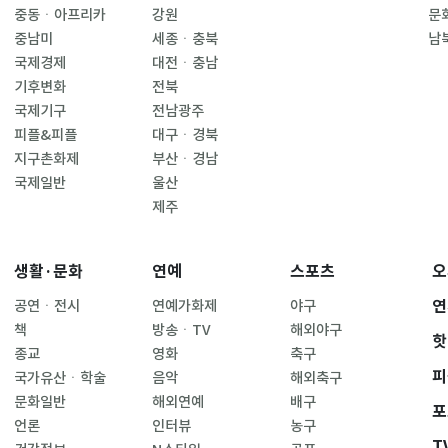
중동ㆍ아프리카
강원
문
중남미
세종ㆍ충북
남
국제경제
대전ㆍ충남
기후변화
전북
국제기구
전남광주
피플&피플
대구ㆍ경북
지구촌화제
부산ㆍ경남
국제일반
울산
제주
생활·문화
연예
스포츠
오
연
공연ㆍ전시
연예가화제
야구
책
방송ㆍTV
해외야구
핫
종교
영화
축구
피
국가유산ㆍ학술
음악
해외축구
문화일반
해외연예
배구
포
언론
인터뷰
농구
T