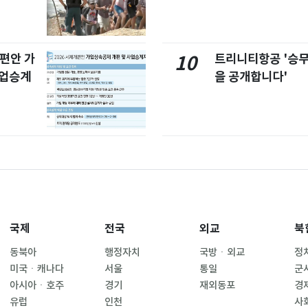
개편안 가
트리니티항공 '승
10
사업승계
을 공개합니다'
국제
전국
외교
북
동북아
행정자치
국방ㆍ외교
정
미국ㆍ캐나다
서울
통일
군
아시아ㆍ호주
경기
재외동포
경
유럽
인천
사