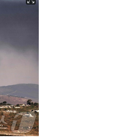
서울
28
℃
부산
26
℃
대구
26
℃
인천
27
℃
광주
26
℃
대전
26
℃
울산
24
℃
강릉
23
℃
제주
26
℃