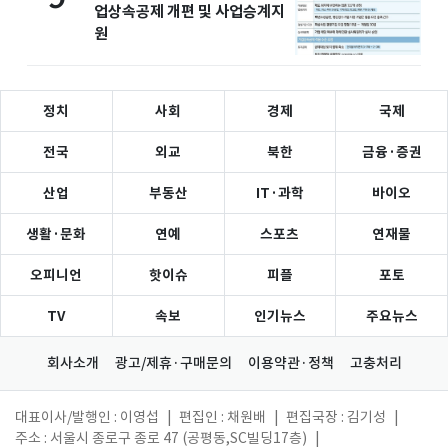
업상속공제 개편 및 사업승계지
원
정치
사회
경제
국제
전국
외교
북한
금융·증권
산업
부동산
IT·과학
바이오
생활·문화
연예
스포츠
연재물
오피니언
핫이슈
피플
포토
TV
속보
인기뉴스
주요뉴스
회사소개
광고/제휴·구매문의
이용약관·정책
고충처리
대표이사/발행인 : 이영섭
|
편집인 : 채원배
|
편집국장 : 김기성
|
주소 : 서울시 종로구 종로 47 (공평동,SC빌딩17층)
|