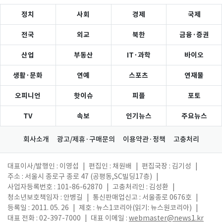
정치
사회
경제
국제
전국
외교
북한
금융·증권
산업
부동산
IT·과학
바이오
생활·문화
연예
스포츠
연재물
오피니언
핫이슈
피플
포토
TV
속보
인기뉴스
주요뉴스
회사소개
광고/제휴·구매문의
이용약관·정책
고충처리
대표이사/발행인 : 이영섭
|
편집인 : 채원배
|
편집국장 : 김기성
|
주소 : 서울시 종로구 종로 47 (공평동,SC빌딩17층)
|
사업자등록번호 : 101-86-62870
|
고충처리인 : 김성환
|
청소년보호책임자 : 안병길
|
통신판매업신고 : 서울종로 0676호
|
등록일 : 2011. 05. 26
|
제호 : 뉴스1코리아(읽기: 뉴스원코리아)
|
대표 전화 : 02-397-7000
|
대표 이메일 :
webmaster@news1.kr