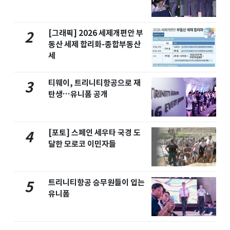
[그래픽] 2026 세제개편안 부
2
동산 세제 합리화-종합부동산
세
티웨이, 트리니티항공으로 재
3
탄생…유니폼 공개
[포토] 스페인 세우타 국경 도
4
달한 모로코 이민자들
트리니티항공 승무원들이 입는
5
유니폼