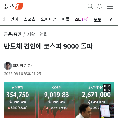
포토
문화
연예
스포츠
오피니언
피플
TV
금융/증권
시황ㆍ환율
반도체 견인에 코스피 9000 돌파
최지환 기자
2026.06.18 오후 01:25