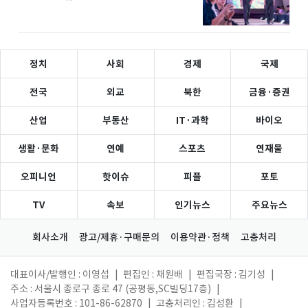
정치
사회
경제
국제
전국
외교
북한
금융·증권
산업
부동산
IT·과학
바이오
생활·문화
연예
스포츠
연재물
오피니언
핫이슈
피플
포토
TV
속보
인기뉴스
주요뉴스
회사소개
광고/제휴·구매문의
이용약관·정책
고충처리
대표이사/발행인 : 이영섭
|
편집인 : 채원배
|
편집국장 : 김기성
|
주소 : 서울시 종로구 종로 47 (공평동,SC빌딩17층)
|
사업자등록번호 : 101-86-62870
|
고충처리인 : 김성환
|