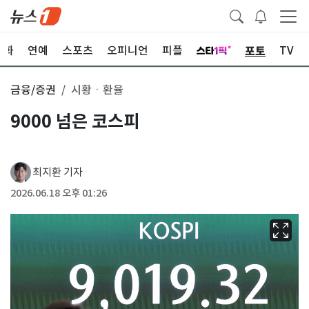
포토
문화
연예
스포츠
오피니언
피플
TV
금융/증권
시황ㆍ환율
9000 넘은 코스피
최지환 기자
2026.06.18 오후 01:26