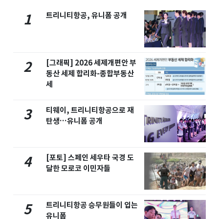
트리니티항공, 유니폼 공개
1
[그래픽] 2026 세제개편안 부
2
동산 세제 합리화-종합부동산
세
티웨이, 트리니티항공으로 재
3
탄생…유니폼 공개
[포토] 스페인 세우타 국경 도
4
달한 모로코 이민자들
트리니티항공 승무원들이 입는
5
유니폼