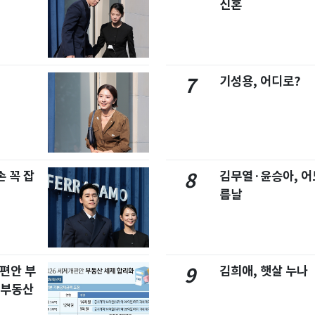
신혼
기성용, 어디로?
7
 꼭 잡
김무열·윤승아, 어
8
름날
개편안 부
김희애, 햇살 누나
9
합부동산