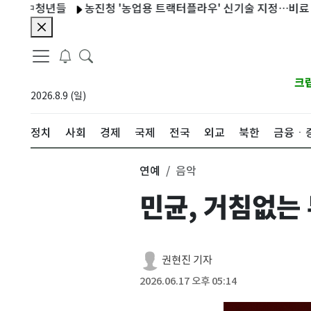
청년들
농진청 '농업용 트랙터플라우' 신기술 지정…비료 사용량 2
크
2026.8.9 (일)
정치
사회
경제
국제
전국
외교
북한
금융ㆍ
연예
음악
민균, 거침없는
권현진 기자
2026.06.17 오후 05:14