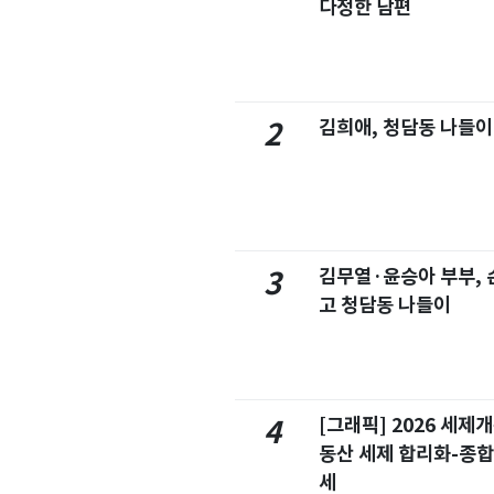
다정한 남편
김희애, 청담동 나들이
2
김무열·윤승아 부부, 손
3
고 청담동 나들이
[그래픽] 2026 세제
4
동산 세제 합리화-종
세