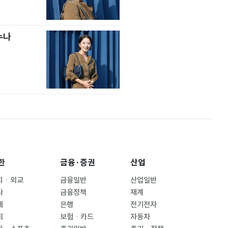
누나
한
금융·증권
산업
치ㆍ외교
금융일반
산업일반
사
금융정책
재계
제
은행
전기전자
회
보험ㆍ카드
자동차