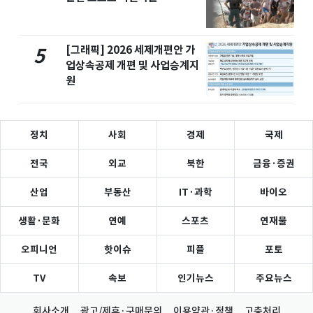
[그래픽] 2026 세제개편안 가
5
업상속공제 개편 및 사업승계지
원
정치
사회
경제
국제
전국
외교
북한
금융·증권
산업
부동산
IT·과학
바이오
생활·문화
연예
스포츠
연재물
오피니언
핫이슈
피플
포토
TV
속보
인기뉴스
주요뉴스
회사소개
광고/제휴·구매문의
이용약관·정책
고충처리