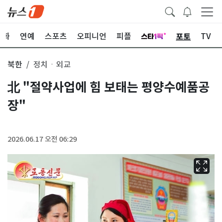
포토
문화
연예
스포츠
오피니언
피플
TV
북한
정치ㆍ외교
北 "절약사업에 힘 보태는 평양수예품공
장"
2026.06.17 오전 06:29