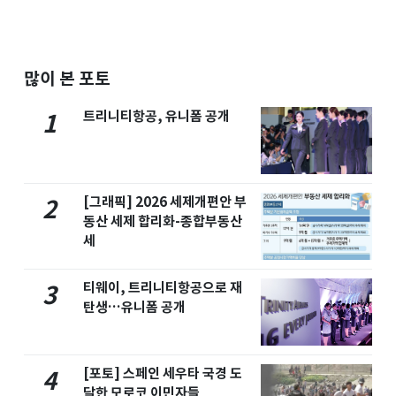
많이 본 포토
트리니티항공, 유니폼 공개
1
[그래픽] 2026 세제개편안 부
2
동산 세제 합리화-종합부동산
세
티웨이, 트리니티항공으로 재
3
탄생…유니폼 공개
[포토] 스페인 세우타 국경 도
4
달한 모로코 이민자들