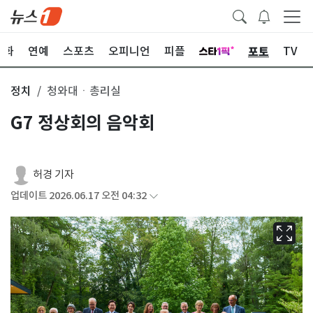
포토
문화
연예
스포츠
오피니언
피플
TV
정치
청와대ㆍ총리실
G7 정상회의 음악회
허경 기자
업데이트 2026.06.17 오전 04:32