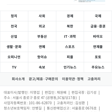
정치
사회
경제
국제
전국
외교
북한
금융·증권
산업
부동산
IT·과학
바이오
생활·문화
연예
스포츠
연재물
오피니언
핫이슈
피플
포토
TV
속보
인기뉴스
주요뉴스
회사소개
광고/제휴·구매문의
이용약관·정책
고충처리
대표이사/발행인 : 이영섭
|
편집인 : 채원배
|
편집국장 : 김기성
|
주소 : 서울시 종로구 종로 47 (공평동,SC빌딩17층)
|
사업자등록번호 : 101-86-62870
|
고충처리인 : 김성환
|
청소년보호책임자 : 안병길
|
통신판매업신고 : 서울종로 0676호
|