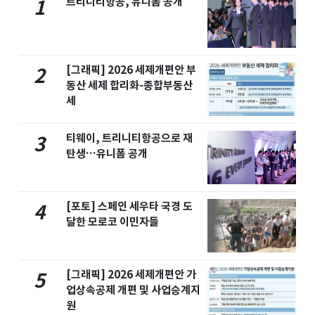
트리니티항공, 유니폼 공개
1
[그래픽] 2026 세제개편안 부
2
동산 세제 합리화-종합부동산
세
티웨이, 트리니티항공으로 재
3
탄생…유니폼 공개
[포토] 스페인 세우타 국경 도
4
달한 모로코 이민자들
[그래픽] 2026 세제개편안 가
5
업상속공제 개편 및 사업승계지
원