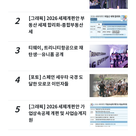
[그래픽] 2026 세제개편안 부
2
동산 세제 합리화-종합부동산
세
티웨이, 트리니티항공으로 재
3
탄생…유니폼 공개
[포토] 스페인 세우타 국경 도
4
달한 모로코 이민자들
[그래픽] 2026 세제개편안 가
5
업상속공제 개편 및 사업승계지
원