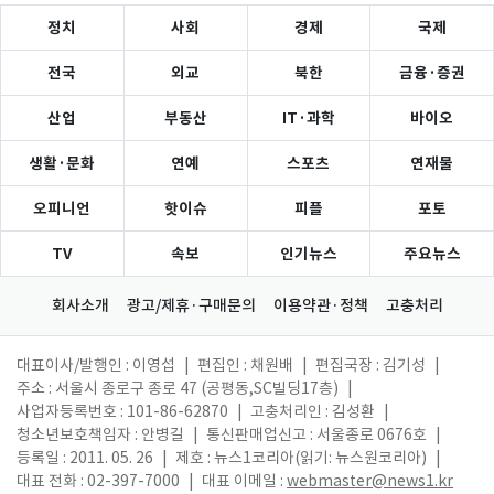
정치
사회
경제
국제
전국
외교
북한
금융·증권
산업
부동산
IT·과학
바이오
생활·문화
연예
스포츠
연재물
오피니언
핫이슈
피플
포토
TV
속보
인기뉴스
주요뉴스
회사소개
광고/제휴·구매문의
이용약관·정책
고충처리
대표이사/발행인 : 이영섭
|
편집인 : 채원배
|
편집국장 : 김기성
|
주소 : 서울시 종로구 종로 47 (공평동,SC빌딩17층)
|
사업자등록번호 : 101-86-62870
|
고충처리인 : 김성환
|
청소년보호책임자 : 안병길
|
통신판매업신고 : 서울종로 0676호
|
등록일 : 2011. 05. 26
|
제호 : 뉴스1코리아(읽기: 뉴스원코리아)
|
대표 전화 : 02-397-7000
|
대표 이메일 :
webmaster@news1.kr